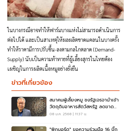
ในบางกรณีอาจทำให้ฟาร์มบางแห่งไม่สามารถดำเนินการ
ต่อไปได้ และเป็นสาเหตุให้ผลผลิตขาดแคลนในบางครั้ง
ทำให้ราคามีการปรับขึ้น-ลงตามกลไกตลาด (Demand-
Supply) นับเป็นความท้าทายที่ผู้เลี้ยงสุกรในไทยต้อง
เผชิญในการผลิตเนื้อหมูอย่างยั่งยืน
ข่าวที่เกี่ยวข้อง
สมาคมผู้เลี้ยงหมู ชงรัฐเจรจานำเข้า
วัตถุดิบอาหารสัตว์สหรัฐ ลดขาด
ดุลไทย
08 ม.ค. 2568 | 11:37 น.
"พิกบอร์ด" ขอความร่วมมือ 16 บิ๊ก