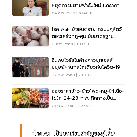
หยุดการขยายฟาร์มใหม่ แก้ราคา
หมูผันผวน
04 ก.พ. 2568 | 10:40 น.
โรค ASF ยังอันตราย กรมปศุสัตว์
ต้องเคร่งกฎ-คุมเข้มมาตรฐาน
ฟาร์มต่อเนื่อง
11 ก.พ. 2568 | 11:07 น.
จีนพบไวรัสในค้างคาวบุกเซลล์
มนุษย์ผ่านกลไกเดียวกับโควิด-19
22 ก.พ. 2568 | 23:00 น.
ส่องราคาข้าว-ข้าวโพด-หมู-ไก่เนื้อ-
ไข่ไก่ 24-28 ก.พ. ทิศทางเป็น
อย่างไร?
23 ก.พ. 2568 | 22:45 น.
“โรค ASF เป็นบทเรียนสำคัญของผู้เลี้ยง