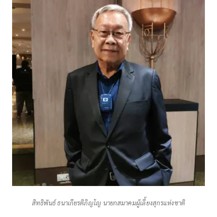
สิทธิพันธ์ ธนาเกียรติภิญโญ นายกสมาคมผู้เลี้ยงสุกรแห่งชาติ