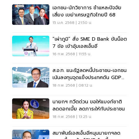
เอกชน-นักวิชาการ ชำแหละปัจจัย
เสี่ยง เขย่าเศรษฐกิจไทยปี 68
15 ม.ค. 2568 | 21:50 น.
“เผ่าภูมิ” สั่ง SME D Bank ขันน็อต
7 ข้อ เข้าอุ้มเอสเอ็มอี
16 ก.พ. 2568 | 11:55 น.
ส.อ.ท. แนะรัฐลดหนี้ประชาชน-เอกชน
เน้นลงทุนจุดแข็งประเทศดัน GDP
โตเกิน 2.8%
18 ก.พ. 2568 | 08:12 น.
นายกฯ ทวีตด่วน ขอให้แบงก์ชาติ
ลดดอกเบี้ย ลดภาระให้กับประชาชน
18 ก.พ. 2568 | 13:25 น.
สมาพันธ์เอสเอ็มอีหนุนนายกฯลด