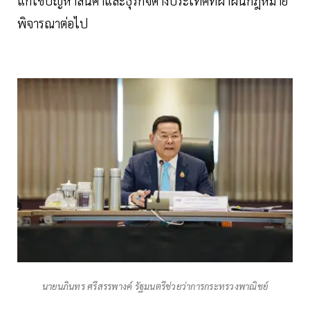
แก้ไขปัญหาสินค้าและธุรกิจต่างประเทศที่ฝ่าฝืนกฎหมาย
พิจารณาต่อไป
นายนภินทร ศรีสรรพางค์ รัฐมนตรีช่วยว่าการกระทรวงพาณิชย์