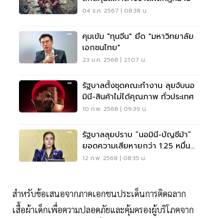
04 ธ.ค. 2567 | 08:38 น.
คุมเข้ม "ทุนจีน" ยึด "มหาวิทยาลัย
เอกชนไทย"
23 ม.ค. 2568 | 21:07 น.
รัฐบาลตั้งชุดคณะทำงาน ลุยจับนอ
มินี-สินค้าไม่ได้คุณภาพ ทั่วประเทศ
10 ก.พ. 2568 | 09:39 น.
รัฐบาลลุยปราบ “นอมินี-บัญชีม้า”
ยอดความเสียหายกว่า 1.25 หมื่น
ล้าน
12 ก.พ. 2568 | 08:35 น.
สำหรับข้อเสนอจากภาคเอกชนประเด็นการติดฉลาก
เสื้อผ้าเด็กเพื่อความปลอดภัยและคุ้มครองผู้บริโภคจาก