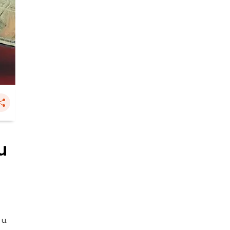
น
 น.