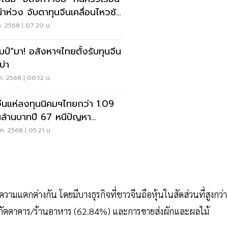
น่าห่วง จับตาทุนจีนเคลื่อนไหวชัด
ค. 2568 | 07:20 น.
อสังหาฯไทยตั้งรับทุนจีน
บ่า
ค. 2568 | 00:12 น.
จีนแห่ลงทุนนิคมฯไทยกว่า 1.09
ล้านบาทปี 67 หนีปัญหา
รัฐศาสตร์
ค. 2568 | 05:21 น.
ามแตกต่างกัน โดยมีบางธุรกิจที่ชาวจีนถือหุ้นในสัดส่วนที่สูงกว่า
นภัตตาคาร/ร้านอาหาร (62.84%) และการขายส่งผักและผลไม้