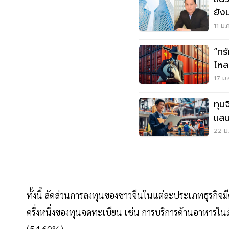
ยัง
สุด
11 ม.
“ทรัมป์”มา! 
ไหล
17 ม.
ทุน
แสน
ภูมิ
22 ม.
ทั้งนี้ สัดส่วนการลงทุนของชาวจีนในแต่ละประเภทธุรกิจมีคว
ครึ่งหนึ่งของทุนจดทะเบียน เช่น การบริการด้านอาหารใ
(54.60%)