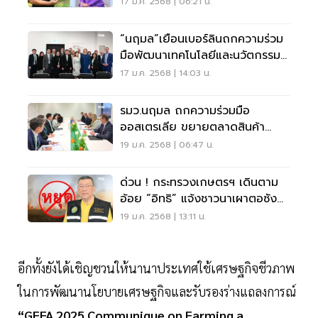
ทุเรียน
17 ม.ค. 2568 | 06:21 น.
“นฤมล”เยือนเบอร์ลินถกความร่วม
มือพัฒนาเทคโนโลยีและนวัตกรรม
ด้านเกษตร
17 ม.ค. 2568 | 14:03 น.
รมว.นฤมล ถกความร่วมมือ
ออสเตรเลีย ขยายตลาดสินค้า
เกษตร
19 ม.ค. 2568 | 06:47 น.
ด่วน ! กระทรวงเกษตรฯ เดินตาม
อ้อย “อิทธิ” แจ้งชาวนาเผาตอซัง
ข้าว ชวดไร่ละ 1,000
19 ม.ค. 2568 | 13:11 น.
อีกทั้งยังได้เชิญชวนให้นานาประเทศใช้เศรษฐกิจชีวภาพ
ในการพัฒนานโยบายเศรษฐกิจและรับรองร่างแถลงการณ์
“GFFA 2025 Communique on Farming a