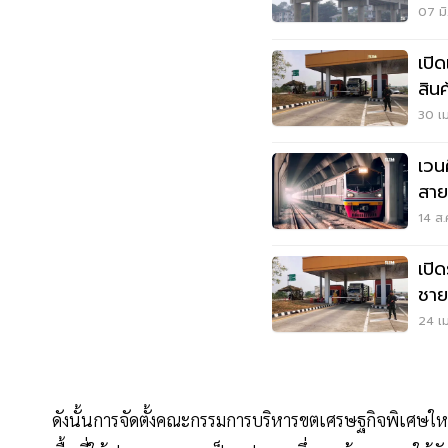
07 มิ
เปิ
สิน
ค้า
30 เม
เวน
สาย
ล้า
14 ส.
เปิ
ชาย
ปร
24 เม
ดังนั้นการจัดตั้งคณะกรรมการบริหารขตเศรษฐกิจพิเศษใหม่