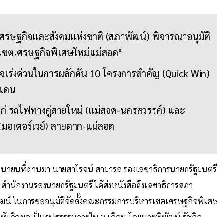
ศรษฐกิจและสังคมแห่งชาติ (สภาพัฒน์) พิจารณาอนุมัติ
รเขตเศรษฐกิจพิเศษใหม่แม่สอด"
เร่งด่วนในการผลักดัน 10 โครงการสำคัญ (Quick Win)
ยแดน
้แก่ รถไฟทางคู่สายใหม่ (แม่สอด-นครสวรรค์) และ
(มอเตอร์เวย์) สายตาก-แม่สอด
มิถุนายนที่ผ่านมา นายสาโรจน์ สามารถ รองเลขาธิการนายกรัฐมนตรี
 สำนักงานรองนายกรัฐมนตรี ได้ส่งหนังสือถึงเลขาธิการสภา
ฒน์ ในการขออนุมัติจัดตั้งคณะกรรมการบริหารเขตเศรษฐกิจพิเศ
ให้เกิดผลเป็นรูปธรรรมภายใน 3 เดือน โดยนายพิพัฒน์ รัชกิจ