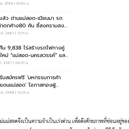
.ย. 2559 | 15:00 น.
ดแล้ว ด่านแม่สอด-เมียนมา รถ
ค้าตกค้าง80 คัน ชี้สงครามสงบ
ชายแดนพุ่ง
.ย. 2567 | 12:11 น.
คืน 9,838 ไร่สร้างรถไฟทางคู่
ใหม่ “แม่สอด-นครสวรรค์” แสน
น
ค. 2567 | 00:31 น.
ดรับสมัครฟรี 'มหกรรมการค้า
แดนแม่สอด' โอกาสทองผู้
ะกอบการ
.ย. 2568 | 12:33 น.
แม่สอดจึงเป็นความจำเป็นเร่งด่วน เพื่อดึงศักยภาพที่ซ่อนอยู่ขอ