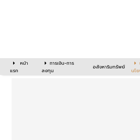
หน้า
การเงิน-การ
อสังหาริมทรัพย์
แรก
ลงทุน
นโย