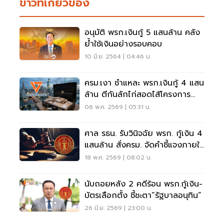
ข่าวที่เกี่ยวข้อง
อนุมัติ พรก.เงินกู้ 5 แสนล้าน คลัง
ย้ำใช้เงินอย่างรอบคอบ
10 มิ.ย. 2564 | 04:46 น.
ครม.เงา ชำแหละ พรก.เงินกู้ 4 แสน
ล้าน ตีกันลักไก่สอดไส้โครงการ
ระยะยาว
06 พ.ค. 2569 | 05:31 น.
ศาล รธน. รับวินิจฉัย พรก. กู้เงิน 4
แสนล้าน สั่งครม. จัดคำชี้แจงภายใน
7 วัน
18 พ.ค. 2569 | 08:02 น.
นับถอยหลัง 2 คดีร้อน พรก.กู้เงิน-
บัตรเลือกตั้ง ชี้ชะตา“รัฐบาลอนุทิน”
26 มิ.ย. 2569 | 23:00 น.