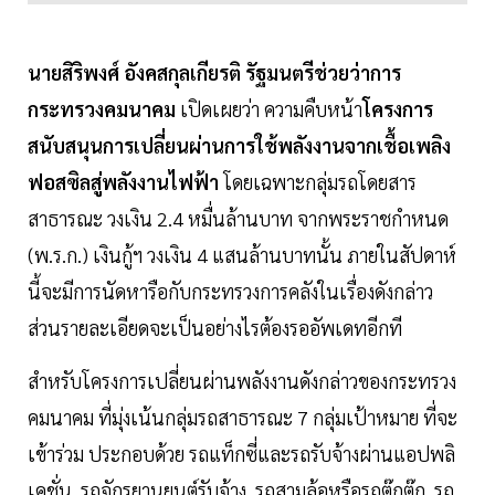
นายสิริพงศ์ อังคสกุลเกียรติ รัฐมนตรีช่วยว่าการ
กระทรวงคมนาคม
เปิดเผยว่า ความคืบหน้า
โครงการ
สนับสนุนการเปลี่ยนผ่านการใช้พลังงานจากเชื้อเพลิง
ฟอสซิลสู่พลังงานไฟฟ้า
โดยเฉพาะกลุ่มรถโดยสาร
สาธารณะ วงเงิน 2.4 หมื่นล้านบาท จากพระราชกำหนด
(พ.ร.ก.) เงินกู้ฯ วงเงิน 4 แสนล้านบาทนั้น ภายในสัปดาห์
นี้จะมีการนัดหารือกับกระทรวงการคลังในเรื่องดังกล่าว
ส่วนรายละเอียดจะเป็นอย่างไรต้องรออัพเดทอีกที
สำหรับโครงการเปลี่ยนผ่านพลังงานดังกล่าวของกระทรวง
คมนาคม ที่มุ่งเน้นกลุ่มรถสาธารณะ 7 กลุ่มเป้าหมาย ที่จะ
เข้าร่วม ประกอบด้วย รถแท็กซี่และรถรับจ้างผ่านแอปพลิ
เคชั่น, รถจักรยานยนต์รับจ้าง, รถสามล้อหรือรถตุ๊กตุ๊ก, รถ