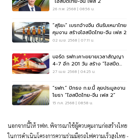
“ไฮสปีดไทย-จีน เฟส 2”
26 ก.พ. 2568 | 08:56 น.
“สุริยะ” เบรกจ้างจีน ดันรับเหมาไทย
คุมงาน สร้างไฮสปีดไทย-จีน เฟส 2
02 เม.ย. 2568 | 07:11 น.
บอร์ด รฟท.เคาะขยายเวลาสัญญา
4-7 อีก 201 วัน สร้าง “ไฮสปีด
ไทย-จีน”
27 เม.ย. 2568 | 04:25 น.
“รฟท.” ปักธง ก.ย.นี้ ลุยประมูลงาน
โยธา “ไฮสปีดไทย-จีน เฟส 2”
15 ก.ค. 2568 | 08:58 น.
นอกจากนี้ให้ รฟท. พิจารณาใช้ผู้ควบคุมงานก่อสร้างไทย
ในการดำเนินโครงการความร่วมมือรถไฟความเร็วสูงไทย -