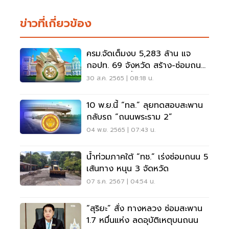
ข่าวที่เกี่ยวข้อง
ครม.จัดเต็มงบ 5,283 ล้าน แจ
กอปท. 69 จังหวัด สร้าง-ซ่อมถนน
ทำแหล่งเก็บน้ำ
30 ส.ค. 2565 | 08:18 น.
10 พ.ย.นี้ “ทล.” ลุยทดสอบสะพาน
กลับรถ “ถนนพระราม 2”
04 พ.ย. 2565 | 07:43 น.
น้ำท่วมภาคใต้ “ทช.” เร่งซ่อมถนน 5
เส้นทาง หนุน 3 จัดหวัด
07 ธ.ค. 2567 | 04:54 น.
“สุริยะ” สั่ง ทางหลวง ซ่อมสะพาน
1.7 หมื่นแห่ง ลดอุบัติเหตุบนถนน