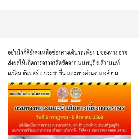
อย่างไรก็ดียังคงเหลือช่องทางเดินรถเพียง 1 ช่องทาง อาจ
ส่งผลให้เกิดการจราจรติดขัดจาก นนทบุรี ถ.ติวานนท์
ถ.รัตนาธิเบศร์ ถ.ประชาชื่น และทางด่วนงามวงศ์วาน