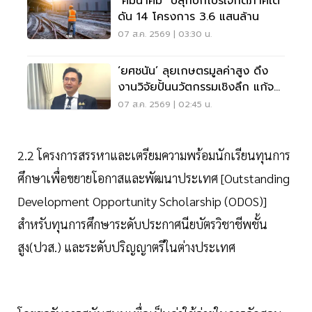
"คมนาคม" ปลุกบิ๊กโปรเจ็กต์ภาคใต้
ดัน 14 โครงการ 3.6 แสนล้าน
07 ส.ค. 2569 | 03:30 น.
‘ยศชนัน’ ลุยเกษตรมูลค่าสูง ดึง
งานวิจัยปั้นนวัตกรรมเชิงลึก แก้จน
ทั่วประเทศ
07 ส.ค. 2569 | 02:45 น.
2.2 โครงการสรรหาและเตรียมความพร้อมนักเรียนทุนการ
ศึกษาเพื่อขยายโอกาสและพัฒนาประเทศ [Outstanding
Development Opportunity Scholarship (ODOS)]
สำหรับทุนการศึกษาระดับประกาศนียบัตรวิชาชีพชั้น
สูง(ปวส.) และระดับปริญญาตรีในต่างประเทศ