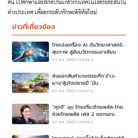
คน ไปศึกษาและฝึกอบรมเกี่ยวกับเทคโนโลยีระยะสั้นใน
ต่างประเทศ เพื่อยกระดับทักษะดิจิทัลใหม่
ข่าวที่เกี่ยวข้อง
ไทยเร่งเครื่อง AI ดันวิทยาศาสตร์-
สุขภาพ สู่ฮับนวัตกรรมอาเซียน
07 ส.ค. 2569 | 04:43 น.
ส่งออกสินค้าเกษตรระทึก‘ข้าว-
ยาง’ลุ้นโตปลายปี ‘มัน
สำปะหลัง’โคม่ารับผลผลิตวูบ
07 ส.ค. 2569 | 04:37 น.
“ศุภจี” อุบ ไทยเที่ยวไทยพลัส-ไทย
ช่วยไทยพลัส เฟส 2 ขอกรอง
รอบคอบ ก่อนชง ครม.
07 ส.ค. 2569 | 03:44 น.