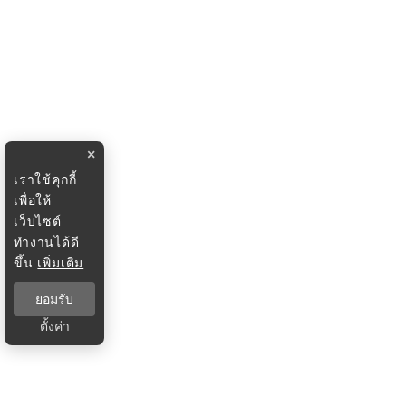
×
เราใช้คุกกี้
เพื่อให้
เว็บไซต์
ทำงานได้ดี
ขึ้น
เพิ่มเติม
ยอมรับ
ตั้งค่า