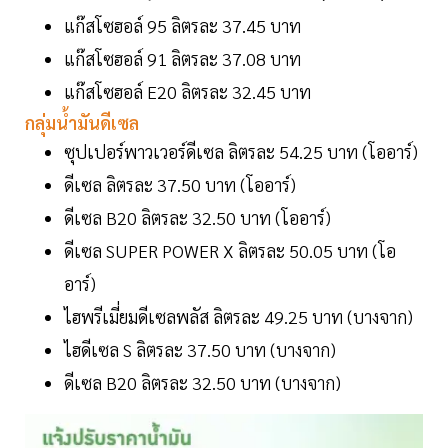
แก๊สโซฮอล์ 95 ลิตรละ 37.45 บาท
แก๊สโซฮอล์ 91 ลิตรละ 37.08 บาท
แก๊สโซฮอล์ E20 ลิตรละ 32.45 บาท
กลุ่มน้ำมันดีเซล
ซุปเปอร์พาวเวอร์ดีเซล ลิตรละ 54.25 บาท (โออาร์)
ดีเซล ลิตรละ 37.50 บาท (โออาร์)
ดีเซล B20 ลิตรละ 32.50 บาท (โออาร์)
ดีเซล SUPER POWER X ลิตรละ 50.05 บาท (โอ
อาร์)
ไฮพรีเมี่ยมดีเซลพลัส ลิตรละ 49.25 บาท (บางจาก)
ไฮดีเซล S ลิตรละ 37.50 บาท (บางจาก)
ดีเซล B20 ลิตรละ 32.50 บาท (บางจาก)