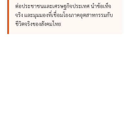
ต่อประชาชนและเศรษฐกิจประเทศ นำข้อเท็จ
จริง และมุมมองที่เชื่อมโยงภาคอุตสาหกรรมกับ
ชีวิตจริงของสังคมไทย