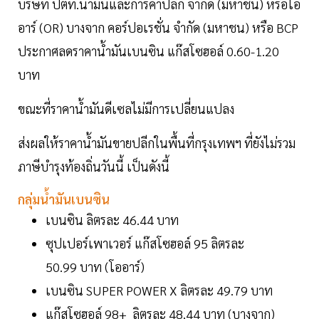
บริษัท ปตท.น้ำมันและการค้าปลีก จำกัด (มหาชน) หรือโอ
อาร์ (OR) บางจาก คอร์ปอเรชั่น จำกัด (มหาชน) หรือ BCP
ประกาศลดราคาน้ำมันเบนซิน แก๊สโซฮอล์ 0.60-1.20
บาท
ขณะที่ราคาน้ำมันดีเซลไม่มีการเปลี่ยนแปลง
ส่งผลให้ราคาน้ำมันขายปลีกในพื้นที่กรุงเทพฯ ที่ยังไม่รวม
ภาษีบำรุงท้องถิ่นวันนี้ เป็นดังนี้
กลุ่มน้ำมันเบนซิน
เบนซิน ลิตรละ 46.44 บาท
ซุปเปอร์เพาเวอร์ แก๊สโซฮอล์ 95 ลิตรละ
50.99 บาท (โออาร์)
เบนซิน SUPER POWER X ลิตรละ 49.79 บาท
แก๊สโซฮอล์ 98+ ลิตรละ 48.44 บาท (บางจาก)