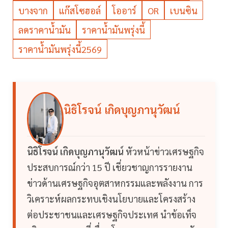
บางจาก
แก๊สโซฮอล์
โออาร์
OR
เบนซิน
ลดราคาน้ำมัน
ราคาน้ำมันพรุ่งนี้
ราคาน้ำมันพรุ่งนี้2569
นิธิโรจน์ เกิดบุญภานุวัฒน์
นิธิโรจน์ เกิดบุญภานุวัฒน์
หัวหน้าข่าวเศรษฐกิจ
ประสบการณ์กว่า 15 ปี เชี่ยวชาญการรายงาน
ข่าวด้านเศรษฐกิจอุตสาหกรรมและพลังงาน การ
วิเคราะห์ผลกระทบเชิงนโยบายและโครงสร้าง
ต่อประชาชนและเศรษฐกิจประเทศ นำข้อเท็จ