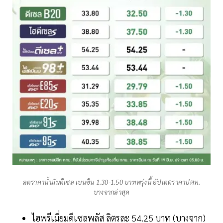
ลดราคาน้ำมันดีเซล เบนซิน 1.30-1.50 บาทพรุ่งนี้ อัปเดตราคาปตท.
บางจากล่าสุด
ไฮพรีเมี่ยมดีเซลพลัส ลิตรละ 54.25 บาท (บางจาก)