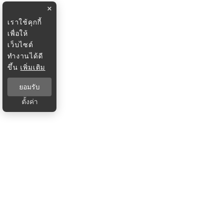
×
เราใช้คุกกี้
เพื่อให้
เว็บไซต์
ทำงานได้ดี
ขึ้น
เพิ่มเติม
ยอมรับ
ตั้งค่า