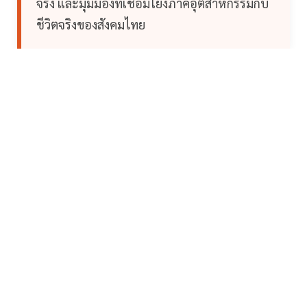
จริง และมุมมองที่เชื่อมโยงภาคอุตสาหกรรมกับ
ชีวิตจริงของสังคมไทย