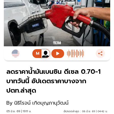
ลดราคาน้ำมันเบนซิน ดีเซล 0.70-1
บาทวันนี้ อัปเดตราคาบางจาก
ปตท.ล่าสุด
By
นิธิโรจน์ เกิดบุญภานุวัฒน์
05 มิ.ย. 69 | 19:11 น.
อัปเดตล่าสุด :
06 มิ.ย. 69 | 04:42 น.