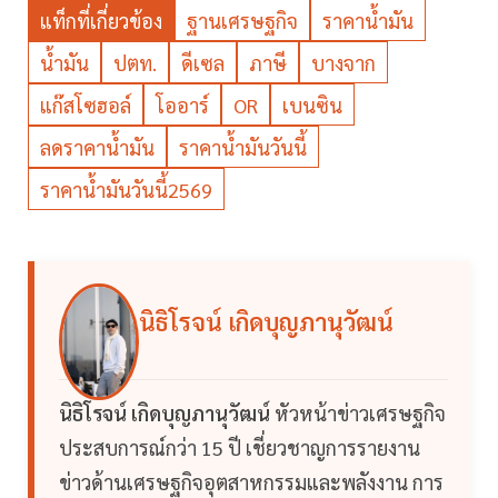
แท็กที่เกี่ยวข้อง
ฐานเศรษฐกิจ
ราคาน้ำมัน
น้ำมัน
ปตท.
ดีเซล
ภาษี
บางจาก
แก๊สโซฮอล์
โออาร์
OR
เบนซิน
ลดราคาน้ำมัน
ราคาน้ำมันวันนี้
ราคาน้ำมันวันนี้2569
นิธิโรจน์ เกิดบุญภานุวัฒน์
นิธิโรจน์ เกิดบุญภานุวัฒน์
หัวหน้าข่าวเศรษฐกิจ
ประสบการณ์กว่า 15 ปี เชี่ยวชาญการรายงาน
ข่าวด้านเศรษฐกิจอุตสาหกรรมและพลังงาน การ