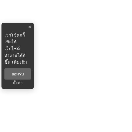
×
เราใช้คุกกี้
เพื่อให้
เว็บไซต์
ทำงานได้ดี
ขึ้น
เพิ่มเติม
ยอมรับ
ตั้งค่า