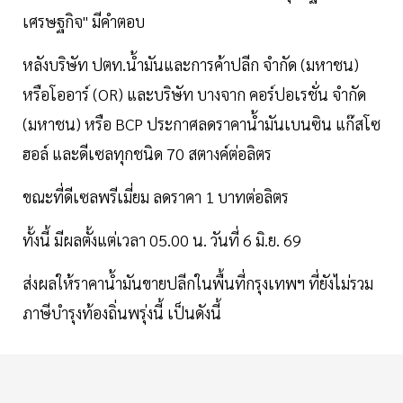
เศรษฐกิจ" มีคำตอบ
หลังบริษัท ปตท.น้ำมันและการค้าปลีก จำกัด (มหาชน)
หรือโออาร์ (OR) และบริษัท บางจาก คอร์ปอเรชั่น จำกัด
(มหาชน) หรือ BCP ประกาศลดราคาน้ำมันเบนซิน แก๊สโซ
ฮอล์ และดีเซลทุกชนิด 70 สตางค์ต่อลิตร
ขณะที่ดีเซลพรีเมี่ยม ลดราคา 1 บาทต่อลิตร
ทั้งนี้ มีผลตั้งแต่เวลา 05.00 น. วันที่ 6 มิ.ย. 69
ส่งผลให้ราคาน้ำมันขายปลีกในพื้นที่กรุงเทพฯ ที่ยังไม่รวม
ภาษีบำรุงท้องถิ่นพรุ่งนี้ เป็นดังนี้