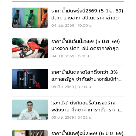
ราคาน้ำมันพรุ่งนี้2569 (5 มิ.ย. 69)
ปตท. บางจาก อัปเดตราคาล่าสุด
04 มิ.ย. 2569 | 10:00 น.
ราคาน้ำมันวันนี้2569 (5 มิ.ย. 69)
บางจาก ปตท. อัปเดตราคาล่าสุด
04 มิ.ย. 2569 | 19:11 น.
ราคาน้ำมันตลาดโลกดิ่งกว่า 3%
สภาสหรัฐฯ จำกัดอำนาจทรัมป์ทำ
สงครามอิหร่าน
05 มิ.ย. 2569 | 01:04 น.
‘เอกนัฏ’ ตั้งทีมลุยรื้อโครงสร้าง
พลังงาน ศึกษาค่าการกลั่น-ราคา
น้ำมัน
05 มิ.ย. 2569 | 04:52 น.
ราคาน้ำมันพรุ่งนี้2569 (6 มิ.ย. 69)