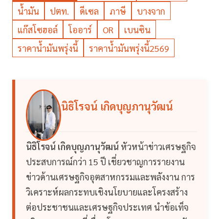
น้ำมัน
ปตท.
ดีเซล
ภาษี
บางจาก
แก๊สโซฮอล์
โออาร์
OR
เบนซิน
ราคาน้ำมันพรุ่งนี้
ราคาน้ำมันพรุ่งนี้2569
นิธิโรจน์ เกิดบุญภานุวัฒน์
นิธิโรจน์ เกิดบุญภานุวัฒน์
หัวหน้าข่าวเศรษฐกิจ
ประสบการณ์กว่า 15 ปี เชี่ยวชาญการรายงาน
ข่าวด้านเศรษฐกิจอุตสาหกรรมและพลังงาน การ
วิเคราะห์ผลกระทบเชิงนโยบายและโครงสร้าง
ต่อประชาชนและเศรษฐกิจประเทศ นำข้อเท็จ