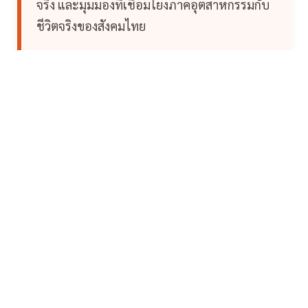
จริง และมุมมองที่เชื่อมโยงภาคอุตสาหกรรมกับ
ชีวิตจริงของสังคมไทย