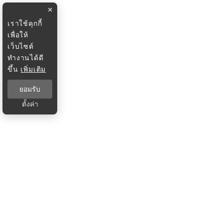
×
เราใช้คุกกี้
เพื่อให้
เว็บไซต์
ทำงานได้ดี
ขึ้น
เพิ่มเติม
ยอมรับ
ตั้งค่า