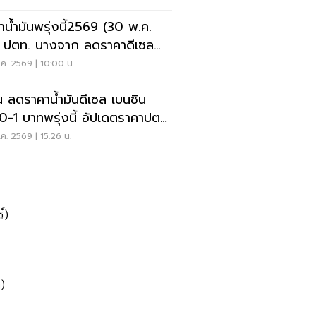
าน้ำมันพรุ่งนี้2569 (30 พ.ค.
 ปตท. บางจาก ลดราคาดีเซล
ซิน 0.50-1 บาท
ค. 2569 | 10:00 น.
น ลดราคาน้ำมันดีเซล เบนซิน
0-1 บาทพรุ่งนี้ อัปเดตราคาปตท.
จากล่าสุด
ค. 2569 | 15:26 น.
์)
)