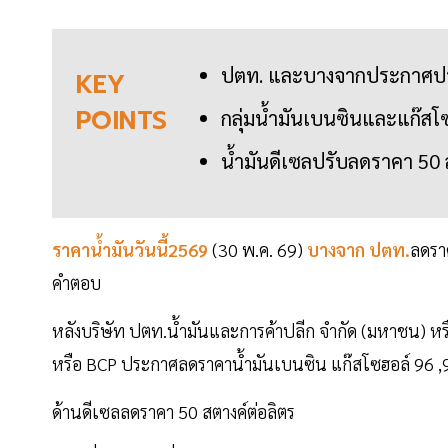
ปตท. และบางจากประกาศปรับ
KEY
POINTS
กลุ่มน้ำมันเบนซินและแก๊สโ
น้ำมันดีเซลปรับลดราคา 50 
ราคาน้ำมันวันนี้2569
(30 พ.ค. 69)
บางจาก ปตท.
ลดรา
คำตอบ
หลังบริษัท ปตท.น้ำมันและการค้าปลีก จำกัด (มหาชน) หร
หรือ BCP ประกาศลดราคาน้ำมันเบนซิน แก๊สโซฮอล์ 96 ,9
ด้านดีเซลลดราคา 50 สตางค์ต่อลิตร