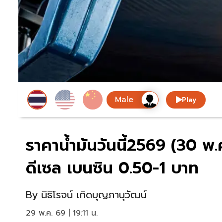
Play
ราคาน้ำมันวันนี้2569 (30 
ดีเซล เบนซิน 0.50-1 บาท
By
นิธิโรจน์ เกิดบุญภานุวัฒน์
29 พ.ค. 69 | 19:11 น.