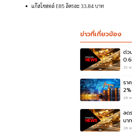
แก๊สโซฮอล์ E85 ลิตรละ 33.84 บาท
ข่าวที่เกี่ยวข้อง
ด่ว
0.6
บาง
25 พ.
ราค
2% 
หนั
28 พ.
ลดร
บาท
บาง
28 พ.