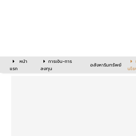
หน้า
การเงิน-การ
อสังหาริมทรัพย์
แรก
ลงทุน
นโย