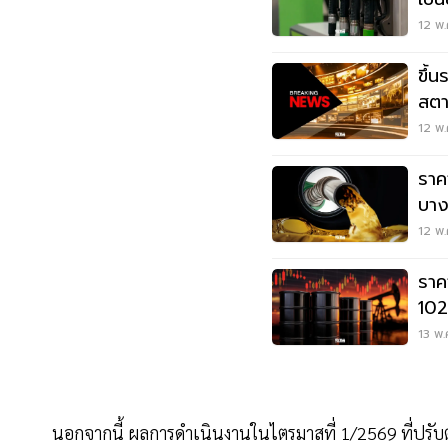
อาเ
12 พ.
ขึ้
สตา
12 พ.
ราค
บาง
80-
12 พ.
ราค
102
อิหร
13 พ.
นอกจากนี้ ผลการดำเนินงานในไตรมาสที่ 1/2569 ที่ปรับต