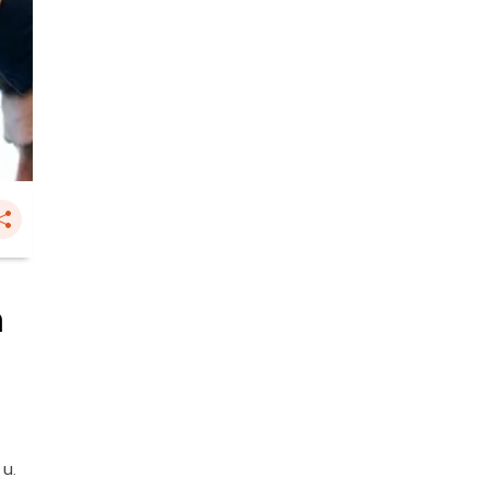
ก
 น.