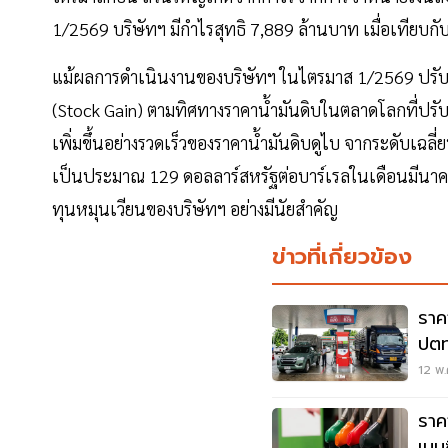
1/2569 บริษัทฯ มีกำไรสุทธิ 7,889 ล้านบาท เมื่อเทียบ
แม้ผลการดำเนินงานของบริษัทฯ ในไตรมาส 1/2569 ปรับตัว
(Stock Gain) ตามทิศทางราคาน้ำมันดิบในตลาดโลกที่ปรั
เพิ่มขึ้นอย่างรวดเร็วของราคาน้ำมันดิบดูไบ จากระดับเฉ
เป็นประมาณ 129 ดอลลาร์สหรัฐต่อบาร์เรลในเดือนมีนาค
ทุนหมุนเวียนของบริษัทฯ อย่างมีนัยสำคัญ
ข่าวที่เกี่ยวข้อง
ราค
ปตท
90 
12 พ.
ราค
เบน