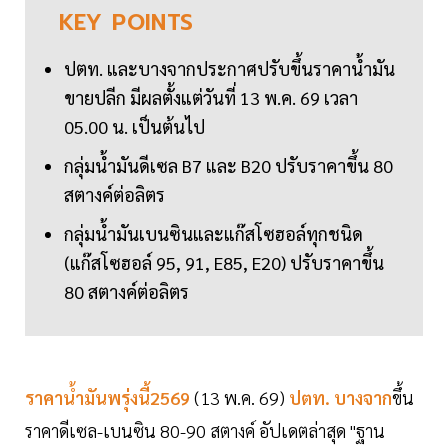
KEY
POINTS
ปตท. และบางจากประกาศปรับขึ้นราคาน้ำมัน
ขายปลีก มีผลตั้งแต่วันที่ 13 พ.ค. 69 เวลา
05.00 น. เป็นต้นไป
กลุ่มน้ำมันดีเซล B7 และ B20 ปรับราคาขึ้น 80
สตางค์ต่อลิตร
กลุ่มน้ำมันเบนซินและแก๊สโซฮอล์ทุกชนิด
(แก๊สโซฮอล์ 95, 91, E85, E20) ปรับราคาขึ้น
80 สตางค์ต่อลิตร
ราคาน้ำมันพรุ่งนี้2569
(13 พ.ค. 69)
ปตท. บางจาก
ขึ้น
ราคาดีเซล-เบนซิน 80-90 สตางค์ อัปเดตล่าสุด "ฐาน