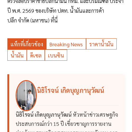
ตรวจสอบราคาขายปลีกน้ำมัน กทม. และปริมณฑล ประจำ
ปี พ.ศ. 2569 ของบริษัท ปตท. น้ำมันและการค้า
ปลีก จำกัด (มหาชน) ที่นี่
แท็กที่เกี่ยวข้อง
Breaking News
ราคาน้ำมัน
น้ำมัน
ดีเซล
เบนซิน
นิธิโรจน์ เกิดบุญภานุวัฒน์
นิธิโรจน์ เกิดบุญภานุวัฒน์
หัวหน้าข่าวเศรษฐกิจ
ประสบการณ์กว่า 15 ปี เชี่ยวชาญการรายงาน