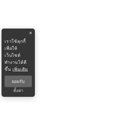
×
เราใช้คุกกี้
เพื่อให้
เว็บไซต์
ทำงานได้ดี
ขึ้น
เพิ่มเติม
ยอมรับ
ตั้งค่า