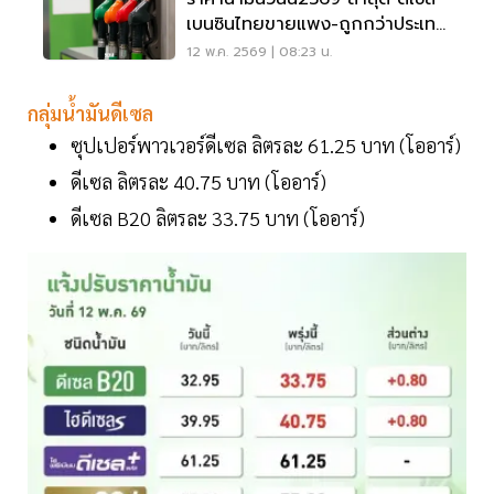
เบนซินไทยขายแพง-ถูกกว่าประเทศ
อาเซียน
12 พ.ค. 2569 | 08:23 น.
กลุ่มน้ำมันดีเซล
ซุปเปอร์พาวเวอร์ดีเซล ลิตรละ 61.25 บาท (โออาร์)
ดีเซล ลิตรละ 40.75 บาท (โออาร์)
ดีเซล B20 ลิตรละ 33.75 บาท (โออาร์)