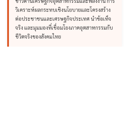
ข่าวด้านเศรษฐกิจอุตสาหกรรมและพลังงาน การ
วิเคราะห์ผลกระทบเชิงนโยบายและโครงสร้าง
ต่อประชาชนและเศรษฐกิจประเทศ นำข้อเท็จ
จริง และมุมมองที่เชื่อมโยงภาคอุตสาหกรรมกับ
ชีวิตจริงของสังคมไทย