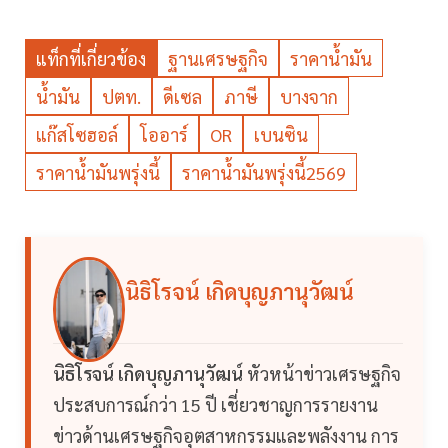
แท็กที่เกี่ยวข้อง
ฐานเศรษฐกิจ
ราคาน้ำมัน
น้ำมัน
ปตท.
ดีเซล
ภาษี
บางจาก
แก๊สโซฮอล์
โออาร์
OR
เบนซิน
ราคาน้ำมันพรุ่งนี้
ราคาน้ำมันพรุ่งนี้2569
นิธิโรจน์ เกิดบุญภานุวัฒน์
นิธิโรจน์ เกิดบุญภานุวัฒน์
หัวหน้าข่าวเศรษฐกิจ
ประสบการณ์กว่า 15 ปี เชี่ยวชาญการรายงาน
ข่าวด้านเศรษฐกิจอุตสาหกรรมและพลังงาน การ