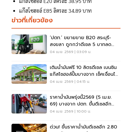
แก๊สโซฮอล์ E20 ลิตรละ 38.95 บาท
แก๊สโซฮอล์ E85 ลิตรละ 34.89 บาท
ข่าวที่เกี่ยวข้อง
‘ปตท.’ ขยายขาย B20 สระบุรี-
สงขลา ถูกกว่าดีเซล 5 บาทลด
ต้นทุนขนส่ง
04 เม.ย. 2569 | 03:09 น.
เติมน้ำมันฟรี 10 ลิตรดีเซล เบนซิน
แก๊สโซฮอล์ปั๊มบางจาก เช็คเงื่อนไข
ที่นี่
04 เม.ย. 2569 | 04:15 น.
ราคาน้ำมันพรุ่งนี้2569 (5 เม.ย.
69) บางจาก ปตท. ขึ้นดีเซลอีก
2.80 บาท
04 เม.ย. 2569 | 10:00 น.
ด่วน! ขึ้นราคาน้ำมันดีเซลอีก 2.80