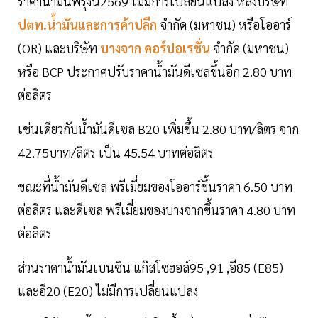
ราคาน้ำมันพรุ่งนี้2569 ไม่มีการเปลี่ยนแปลง หลังบริษัท
ปตท.น้ำมันและการค้าปลีก
จำกัด (มหาชน) หรือโออาร์
(OR) และบริษัท
บางจาก คอร์ปอเรชั่น
จำกัด (มหาชน)
หรือ BCP ประกาศปรับราคาน้ำมันดีเซลขึ้นอีก 2.80 บาท
ต่อลิตร
เช่นเดียวกับน้ำมันดีเซล B20 เพิ่มขึ้น 2.80 บาท/ลิตร จาก
42.75บาท/ลิตร เป็น 45.54 บาทต่อลิตร
ขณะที่น้ำมันดีเซล พรีเมี่ยมของโออาร์ขึ้นราคา 6.50 บาท
ต่อลิตร และดีเซล พรีเมี่ยมของบางจากขึ้นราคา 4.80 บาท
ต่อลิตร
ส่วนราคาน้ำมันเบนซิน แก๊สโซฮอล์95 ,91 ,อี85 (E85)
และอี20 (E20) ไม่มีการเปลี่ยนแปลง