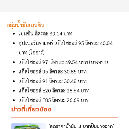
กลุ่มน้ำมันเบนซิน
เบนซิน ลิตรละ 39.14 บาท
ซุปเปอร์เพาเวอร์ แก๊สโซฮอล์ 95 ลิตรละ 40.04
บาท (โออาร์)
แก๊สโซฮอล์ 97 ลิตรละ 49.54 บาท (บางจาก)
แก๊สโซฮอล์ 95 ลิตรละ 30.85 บาท
แก๊สโซฮอล์ 91 ลิตรละ 30.48 บาท
แก๊สโซฮอล์ E20 ลิตรละ 28.64 บาท
แก๊สโซฮอล์ E85 ลิตรละ 26.69 บาท
ข่าวที่เกี่ยวข้อง
‘ลดราคาน้ำมัน 3 บาทปั๊มบางจาก’