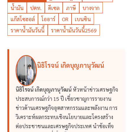
น้ำมัน
ปตท.
ดีเซล
ภาษี
บางจาก
แก๊สโซฮอล์
โออาร์
OR
เบนซิน
ราคาน้ำมันวันนี้
ราคาน้ำมันวันนี้2569
นิธิโรจน์ เกิดบุญภานุวัฒน์
นิธิโรจน์ เกิดบุญภานุวัฒน์
หัวหน้าข่าวเศรษฐกิจ
ประสบการณ์กว่า 15 ปี เชี่ยวชาญการรายงาน
ข่าวด้านเศรษฐกิจอุตสาหกรรมและพลังงาน การ
วิเคราะห์ผลกระทบเชิงนโยบายและโครงสร้าง
ต่อประชาชนและเศรษฐกิจประเทศ นำข้อเท็จ