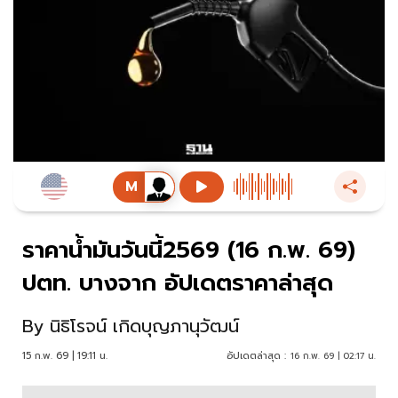
ราคาน้ำมันวันนี้2569 (16 ก.พ. 69)
ปตท. บางจาก อัปเดตราคาล่าสุด
By
นิธิโรจน์ เกิดบุญภานุวัฒน์
15 ก.พ. 69 | 19:11 น.
อัปเดตล่าสุด :
16 ก.พ. 69 | 02:17 น.