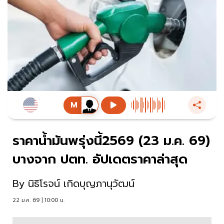
ราคาน้ำมันพรุ่งนี้2569 (23 ม.ค. 69)
บางจาก ปตท. อัปเดตราคาล่าสุด
By
นิธิโรจน์ เกิดบุญภานุวัฒน์
22 ม.ค. 69 | 10:00 น.