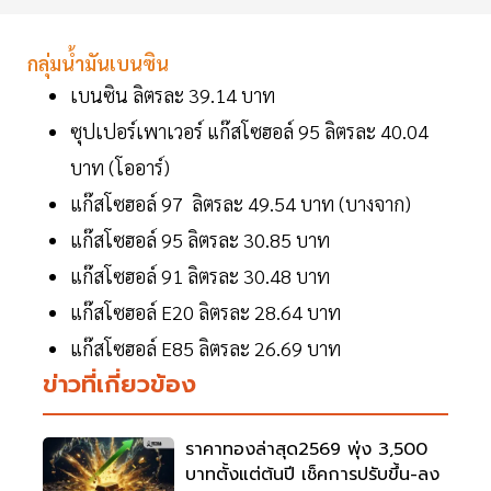
กลุ่มน้ำมันเบนซิน
เบนซิน ลิตรละ 39.14 บาท
ซุปเปอร์เพาเวอร์ แก๊สโซฮอล์ 95 ลิตรละ 40.04
บาท (โออาร์)
แก๊สโซฮอล์ 97 ลิตรละ 49.54 บาท (บางจาก)
แก๊สโซฮอล์ 95 ลิตรละ 30.85 บาท
แก๊สโซฮอล์ 91 ลิตรละ 30.48 บาท
แก๊สโซฮอล์ E20 ลิตรละ 28.64 บาท
แก๊สโซฮอล์ E85 ลิตรละ 26.69 บาท
ข่าวที่เกี่ยวข้อง
ราคาทองล่าสุด2569 พุ่ง 3,500
บาทตั้งแต่ต้นปี เช็คการปรับขึ้น-ลง