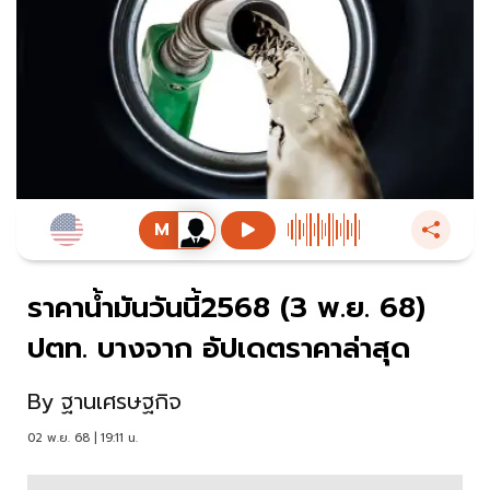
ราคาน้ำมันวันนี้2568 (3 พ.ย. 68)
ปตท. บางจาก อัปเดตราคาล่าสุด
By
ฐานเศรษฐกิจ
02 พ.ย. 68 | 19:11 น.