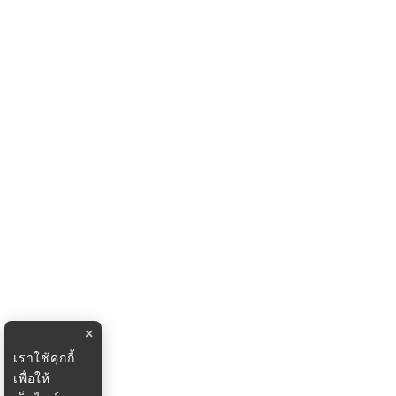
×
เราใช้คุกกี้
เพื่อให้