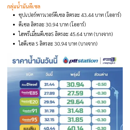
กลุ่มน้ำมันดีเซล
ซุปเปอร์พาวเวอร์ดีเซล ลิตรละ 43.44 บาท (โออาร์)
ดีเซล ลิตรละ 30.94 บาท (โออาร์)
ไฮพรีเมี่ยมดีเซลS ลิตรละ 45.64 บาท (บางจาก)
ไฮดีเซล S ลิตรละ 30.94 บาท (บางจาก)