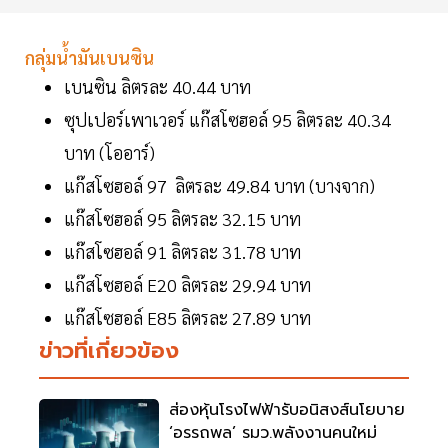
กลุ่มน้ำมันเบนซิน
เบนซิน ลิตรละ 40.44 บาท
ซุปเปอร์เพาเวอร์ แก๊สโซฮอล์ 95 ลิตรละ 40.34
บาท (โออาร์)
แก๊สโซฮอล์ 97 ลิตรละ 49.84 บาท (บางจาก)
แก๊สโซฮอล์ 95 ลิตรละ 32.15 บาท
แก๊สโซฮอล์ 91 ลิตรละ 31.78 บาท
แก๊สโซฮอล์ E20 ลิตรละ 29.94 บาท
แก๊สโซฮอล์ E85 ลิตรละ 27.89 บาท
ข่าวที่เกี่ยวข้อง
ส่องหุ้นโรงไฟฟ้ารับอนิสงส์นโยบาย
‘อรรถพล’ รมว.พลังงานคนใหม่