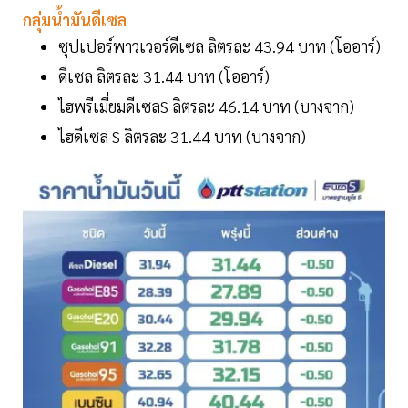
กลุ่มน้ำมันดีเซล
ซุปเปอร์พาวเวอร์ดีเซล ลิตรละ 43.94 บาท (โออาร์)
ดีเซล ลิตรละ 31.44 บาท (โออาร์)
ไฮพรีเมี่ยมดีเซลS ลิตรละ 46.14 บาท (บางจาก)
ไฮดีเซล S ลิตรละ 31.44 บาท (บางจาก)