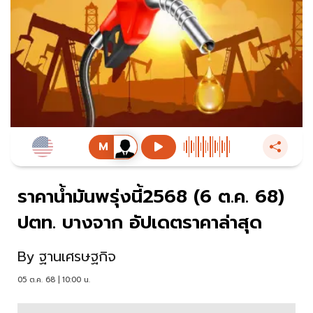
ราคาน้ำมันพรุ่งนี้2568 (6 ต.ค. 68)
ปตท. บางจาก อัปเดตราคาล่าสุด
By
ฐานเศรษฐกิจ
05 ต.ค. 68 | 10:00 น.