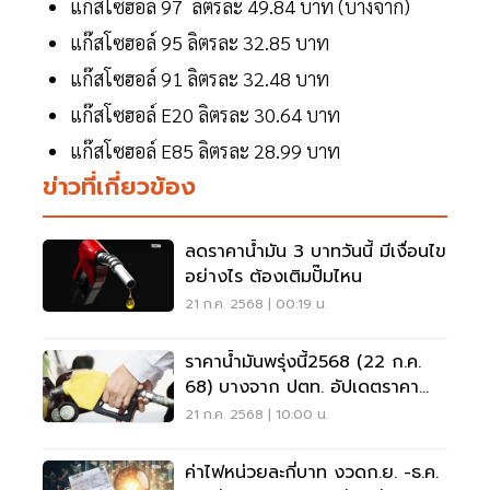
แก๊สโซฮอล์ 97 ลิตรละ 49.84 บาท (บางจาก)
แก๊สโซฮอล์ 95 ลิตรละ 32.85 บาท
แก๊สโซฮอล์ 91 ลิตรละ 32.48 บาท
แก๊สโซฮอล์ E20 ลิตรละ 30.64 บาท
แก๊สโซฮอล์ E85 ลิตรละ 28.99 บาท
ข่าวที่เกี่ยวข้อง
ลดราคาน้ำมัน 3 บาทวันนี้ มีเงื่อนไข
อย่างไร ต้องเติมปั๊มไหน
21 ก.ค. 2568 | 00:19 น.
ราคาน้ำมันพรุ่งนี้2568 (22 ก.ค.
68) บางจาก ปตท. อัปเดตราคา
ล่าสุด
21 ก.ค. 2568 | 10:00 น.
ค่าไฟหน่วยละกี่บาท งวดก.ย. -ธ.ค.