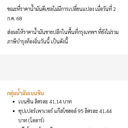
ขณะที่ราคาน้ำมันดีเซลไม่มีการเปลี่ยนแปลง เมื่อวันที่ 2
ก.ค. 68
ส่งผลให้ราคาน้ำมันขายปลีกในพื้นที่กรุงเทพฯ ที่ยังไม่รวม
ภาษีบำรุงท้องถิ่นวันนี้ เป็นดังนี้
กลุ่มน้ำมันเบนซิน
เบนซิน ลิตรละ 41.14 บาท
ซุปเปอร์เพาเวอร์ แก๊สโซฮอล์ 95 ลิตรละ 41.44
บาท (โออาร์)