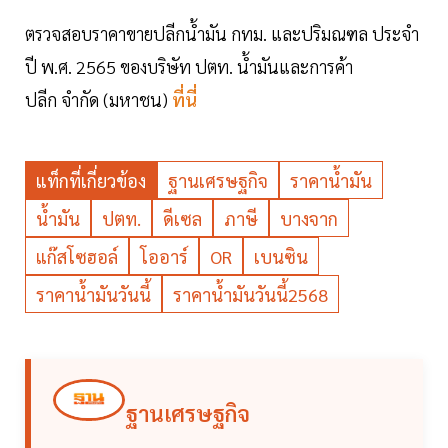
ตรวจสอบราคาขายปลีกน้ำมัน กทม. และปริมณฑล ประจำ
ปี พ.ศ. 2565 ของบริษัท ปตท. น้ำมันและการค้า
ปลีก จำกัด (มหาชน)
ที่นี่
แท็กที่เกี่ยวข้อง
ฐานเศรษฐกิจ
ราคาน้ำมัน
น้ำมัน
ปตท.
ดีเซล
ภาษี
บางจาก
แก๊สโซฮอล์
โออาร์
OR
เบนซิน
ราคาน้ำมันวันนี้
ราคาน้ำมันวันนี้2568
ฐานเศรษฐกิจ