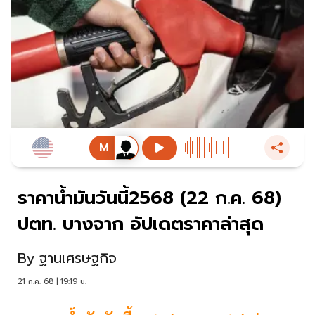
ราคาน้ำมันวันนี้2568 (22 ก.ค. 68)
ปตท. บางจาก อัปเดตราคาล่าสุด
By
ฐานเศรษฐกิจ
21 ก.ค. 68 | 19:19 น.