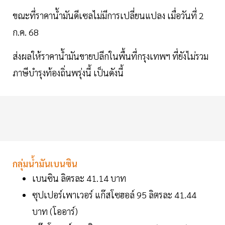
ขณะที่ราคาน้ำมันดีเซลไม่มีการเปลี่ยนแปลง เมื่อวันที่ 2
ก.ค. 68
ส่งผลให้ราคาน้ำมันขายปลีกในพื้นที่กรุงเทพฯ ที่ยังไม่รวม
ภาษีบำรุงท้องถิ่นพรุ่งนี้ เป็นดังนี้
กลุ่มน้ำมันเบนซิน
เบนซิน ลิตรละ 41.14 บาท
ซุปเปอร์เพาเวอร์ แก๊สโซฮอล์ 95 ลิตรละ 41.44
บาท (โออาร์)