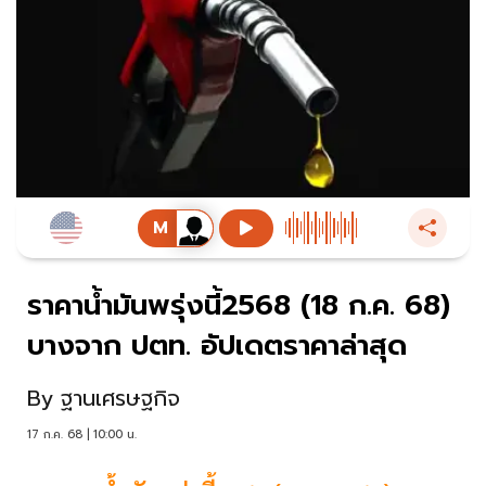
ราคาน้ำมันพรุ่งนี้2568 (18 ก.ค. 68)
บางจาก ปตท. อัปเดตราคาล่าสุด
By
ฐานเศรษฐกิจ
17 ก.ค. 68 | 10:00 น.