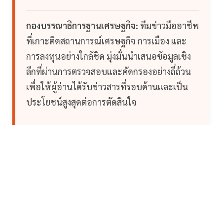
กองบรรณาธิการฐานเศรษฐกิจ:
ทีมข่าวมืออาชีพ
ที่เกาะติดสถานการณ์เศรษฐกิจ การเมือง และ
การลงทุนอย่างใกล้ชิด มุ่งมั่นนำเสนอข้อมูลเชิง
ลึกที่ผ่านการตรวจสอบและคัดกรองอย่างถี่ถ้วน
เพื่อให้ผู้อ่านได้รับข่าวสารที่รอบด้านและเป็น
ประโยชน์สูงสุดต่อการตัดสินใจ