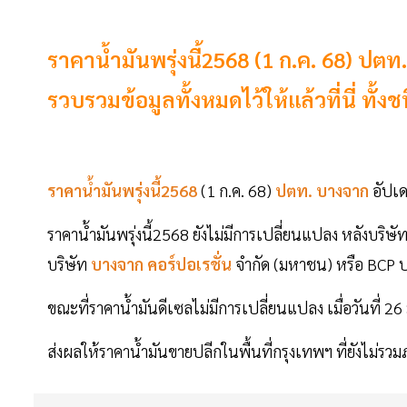
ราคาน้ำมันพรุ่งนี้2568 (1 ก.ค. 68) ป
รวบรวมข้อมูลทั้งหมดไว้ให้แล้วที่นี่ ทั้
ราคาน้ำมันพรุ่งนี้2568
(1 ก.ค. 68)
ปตท. บางจาก
อัปเด
ราคาน้ำมันพรุ่งนี้2568 ยังไม่มีการเปลี่ยนแปลง หลังบริษั
บริษัท
บางจาก คอร์ปอเรชั่น
จำกัด (มหาชน) หรือ BCP ป
ขณะที่ราคาน้ำมันดีเซลไม่มีการเปลี่ยนแปลง เมื่อวันที่ 26 
ส่งผลให้ราคาน้ำมันขายปลีกในพื้นที่กรุงเทพฯ ที่ยังไม่รวมภาษ