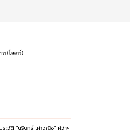
าท (โออาร์)
ประวัติ “นรินทร์ เผ่าวณิช” ผู้ว่าฯ