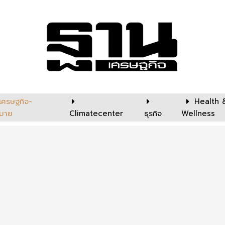
เศรษฐกิจ-
Health 
บาย
Climatecenter
ธุรกิจ
Wellness