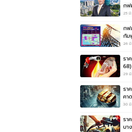
กฟผ
25 มิ
กฟภ
กัม
26 มิ
ราค
68)
ล่าส
29 มิ
ราค
คาด
30 มิ
ราค
บาง