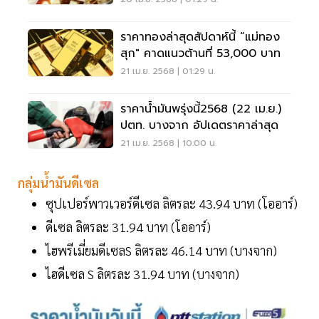
ราคาทองล่าสุดสัปดาห์นี้ “แม่ทอง
สุก" คาดแนวต้านที่ 53,000 บาท
21 เม.ย. 2568 | 01:29 น.
ราคาน้ำมันพรุ่งนี้2568 (22 เม.ย.)
ปตท. บางจาก อัปเดตราคาล่าสุด
21 เม.ย. 2568 | 10:00 น.
กลุ่มน้ำมันดีเซล
ซุปเปอร์พาวเวอร์ดีเซล ลิตรละ 43.94 บาท (โออาร์)
ดีเซล ลิตรละ 31.94 บาท (โออาร์)
ไฮพรีเมี่ยมดีเซลS ลิตรละ 46.14 บาท (บางจาก)
ไฮดีเซล S ลิตรละ 31.94 บาท (บางจาก)