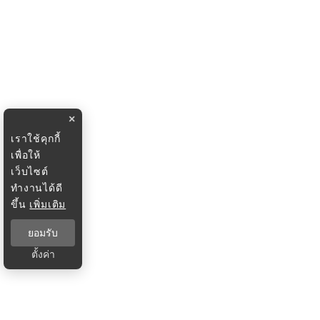
×
เราใช้คุกกี้
เพื่อให้
เว็บไซต์
ทำงานได้ดี
ขึ้น
เพิ่มเติม
ยอมรับ
ตั้งค่า