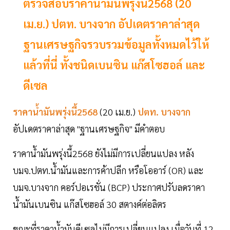
ตรวจสอบราคาน้ำมันพรุ่งนี้2568 (20
เม.ย.) ปตท. บางจาก อัปเดตราคาล่าสุด
ฐานเศรษฐกิจรวบรวมข้อมูลทั้งหมดไว้ให้
แล้วที่นี่ ทั้งชนิดเบนซิน แก๊สโซฮอล์ และ
ดีเซล
ราคาน้ำมันพรุ่งนี้2568
(20 เม.ย.)
ปตท. บางจาก
อัปเดตราคาล่าสุด "ฐานเศรษฐกิจ" มีคำตอบ
ราคาน้ำมันพรุ่งนี้2568 ยังไม่มีการเปลี่ยนแปลง หลัง
บมจ.ปตท.น้ำมันและการค้าปลีก หรือโออาร์ (OR) และ
บมจ.บางจาก คอร์ปอเรชั่น (BCP) ประกาศปรับลดราคา
น้ำมันเบนซิน แก๊สโซฮอล์ 30 สตางค์ต่อลิตร
ขณะที่ราคาน้ำมันดีเซลไม่มีการเปลี่ยนแปลง เมื่อวันที่ 12