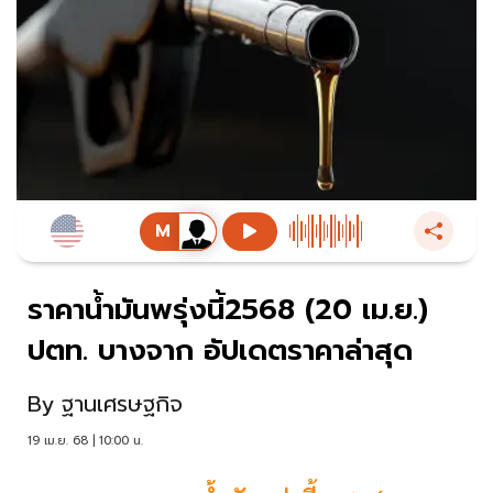
ราคาน้ำมันพรุ่งนี้2568 (20 เม.ย.)
ปตท. บางจาก อัปเดตราคาล่าสุด
By
ฐานเศรษฐกิจ
19 เม.ย. 68 | 10:00 น.