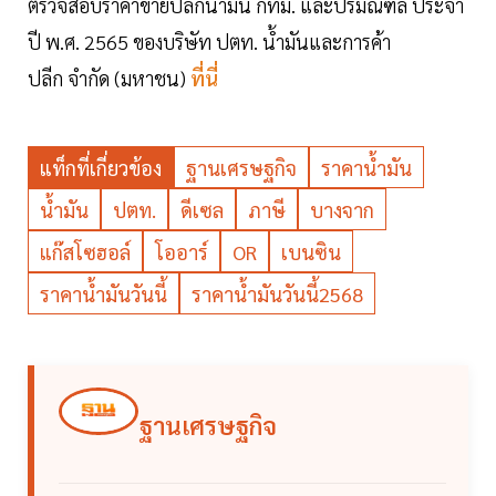
ตรวจสอบราคาขายปลีกน้ำมัน กทม. และปริมณฑล ประจำ
ปี พ.ศ. 2565 ของบริษัท ปตท. น้ำมันและการค้า
ปลีก จำกัด (มหาชน)
ที่นี่
แท็กที่เกี่ยวข้อง
ฐานเศรษฐกิจ
ราคาน้ำมัน
น้ำมัน
ปตท.
ดีเซล
ภาษี
บางจาก
แก๊สโซฮอล์
โออาร์
OR
เบนซิน
ราคาน้ำมันวันนี้
ราคาน้ำมันวันนี้2568
ฐานเศรษฐกิจ