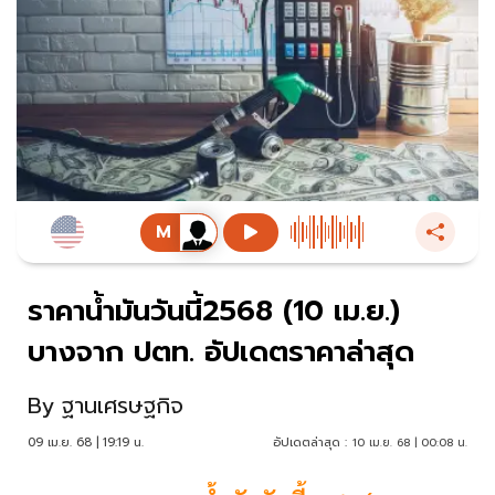
ราคาน้ำมันวันนี้2568 (10 เม.ย.)
บางจาก ปตท. อัปเดตราคาล่าสุด
By
ฐานเศรษฐกิจ
09 เม.ย. 68 | 19:19 น.
อัปเดตล่าสุด :
10 เม.ย. 68 | 00:08 น.