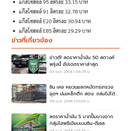
แก๊สโซฮอล์ 95 ลิตรละ 33.15 บาท
แก๊สโซฮอล์ 91 ลิตรละ 32.78 บาท
แก๊สโซฮอล์ E20 ลิตรละ 30.94 บาท
แก๊สโซฮอล์ E85 ลิตรละ 29.29 บาท
ข่าวที่เกี่ยวข้อง
ข่าวดี! ลดราคาน้ำมัน 50 สตางค์
พรุ่งนี้ อัปเดตราคาล่าสุด
03 เม.ย. 2568 | 06:29 น.
ซิน เคอ หยวนแลกหมัดกระทรวง
อุตฯ ปมเหล็กตึก สตง. ถล่มไม่ได้
มาตรฐาน
08 เม.ย. 2568 | 01:09 น.
ลดราคาน้ำมัน 5 บาทปั๊มบางจาก
กลุ่มไฮพรีเมียมเบนซิน-ดีเซล
08 เม.ย. 2568 | 05:36 น.