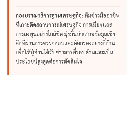
กองบรรณาธิการฐานเศรษฐกิจ:
ทีมข่าวมืออาชีพ
ที่เกาะติดสถานการณ์เศรษฐกิจ การเมือง และ
การลงทุนอย่างใกล้ชิด มุ่งมั่นนำเสนอข้อมูลเชิง
ลึกที่ผ่านการตรวจสอบและคัดกรองอย่างถี่ถ้วน
เพื่อให้ผู้อ่านได้รับข่าวสารที่รอบด้านและเป็น
ประโยชน์สูงสุดต่อการตัดสินใจ