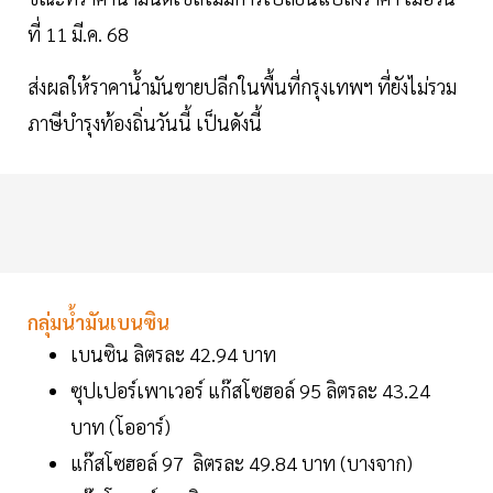
ที่ 11 มี.ค. 68
ส่งผลให้ราคาน้ำมันขายปลีกในพื้นที่กรุงเทพฯ ที่ยังไม่รวม
ภาษีบำรุงท้องถิ่นวันนี้ เป็นดังนี้
กลุ่มน้ำมันเบนซิน
เบนซิน ลิตรละ 42.94 บาท
ซุปเปอร์เพาเวอร์ แก๊สโซฮอล์ 95 ลิตรละ 43.24
บาท (โออาร์)
แก๊สโซฮอล์ 97 ลิตรละ 49.84 บาท (บางจาก)