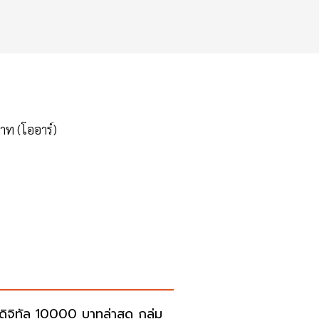
าท (โออาร์)
นดิจิทัล 10000 บาทล่าสุด กลุ่ม