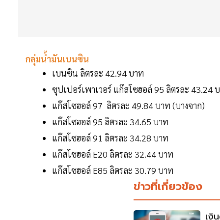
กลุ่มน้ำมันเบนซิน
เบนซิน ลิตรละ 42.94 บาท
ซุปเปอร์เพาเวอร์ แก๊สโซฮอล์ 95 ลิตรละ 43.24 บ
แก๊สโซฮอล์ 97 ลิตรละ 49.84 บาท (บางจาก)
แก๊สโซฮอล์ 95 ลิตรละ 34.65 บาท
แก๊สโซฮอล์ 91 ลิตรละ 34.28 บาท
แก๊สโซฮอล์ E20 ลิตรละ 32.44 บาท
แก๊สโซฮอล์ E85 ลิตรละ 30.79 บาท
ข่าวที่เกี่ยวข้อง
เงิ