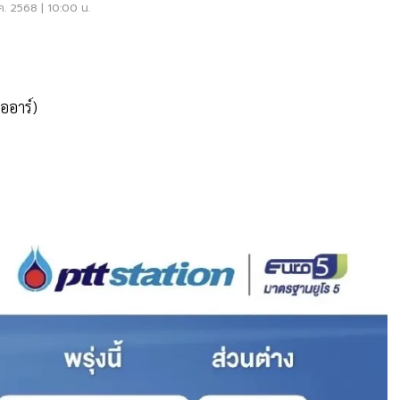
.ค. 2568 | 10:00 น.
ออาร์)