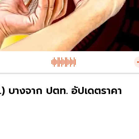
.ค.) บางจาก ปตท. อัปเดตราคา