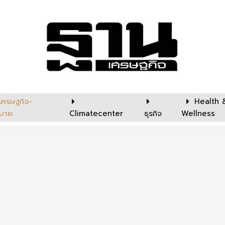
เศรษฐกิจ-
Health 
บาย
Climatecenter
ธุรกิจ
Wellness