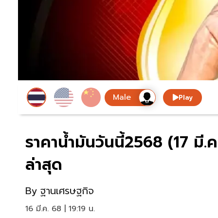
Play
ราคาน้ำมันวันนี้2568 (17 มี
ล่าสุด
By
ฐานเศรษฐกิจ
16 มี.ค. 68 | 19:19 น.