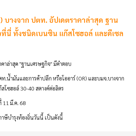
ค.) บางจาก ปตท. อัปเดตราคาล่าสุด ฐาน
ี่นี่ ทั้งชนิดเบนซิน แก๊สโซฮอล์ และดีเซล
คาล่าสุด "ฐานเศรษฐกิจ" มีคำตอบ
.ปตท.น้ำมันและการค้าปลีก หรือโออาร์ (OR) และบมจ.บางจาก
๊สโซฮอล์ 30-40 สตางค์ต่อลิตร
่ 11 มี.ค. 68
ีบำรุงท้องถิ่นวันนี้ เป็นดังนี้