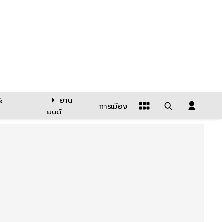
&
ยาน
การเมือง
ยนต์