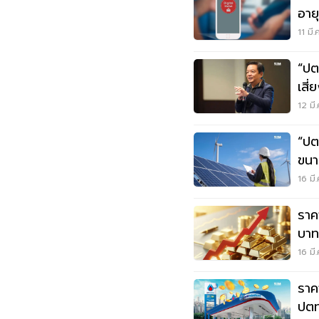
อายุ
11 มี
“ปต
เสี
12 มี
“ปต
ขนา
16 มี
ราค
บาท
16 มี
ราคา
ปตท