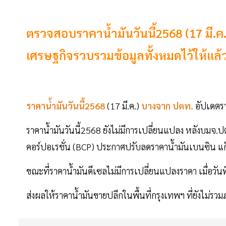
ตรวจสอบราคาน้ำมันวันนี้2568 (17 มี.
เศรษฐกิจรวบรวมข้อมูลทั้งหมดไว้ให้แล้วท
ราคาน้ำมันวันนี้2568
(17 มี.ค.)
บางจาก ปตท.
อัปเดตรา
ราคาน้ำมันวันนี้2568 ยังไม่มีการเปลี่ยนแปลง หลังบมจ
คอร์ปอเรชั่น (BCP) ประกาศปรับลดราคาน้ำมันเบนซิน แก
ขณะที่ราคาน้ำมันดีเซลไม่มีการเปลี่ยนแปลงราคา เมื่อวันที
ส่งผลให้ราคาน้ำมันขายปลีกในพื้นที่กรุงเทพฯ ที่ยังไม่รวมภาษ