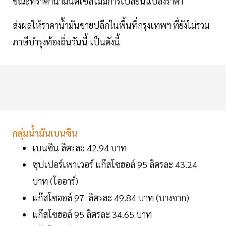
ขณะที่ราคาน้ำมันดีเซลไม่มีการเปลี่ยนแปลงราคา
ส่งผลให้ราคาน้ำมันขายปลีกในพื้นที่กรุงเทพฯ ที่ยังไม่รวม
ภาษีบำรุงท้องถิ่นวันนี้ เป็นดังนี้
กลุ่มน้ำมันเบนซิน
เบนซิน ลิตรละ 42.94 บาท
ซุปเปอร์เพาเวอร์ แก๊สโซฮอล์ 95 ลิตรละ 43.24
บาท (โออาร์)
แก๊สโซฮอล์ 97 ลิตรละ 49.84 บาท (บางจาก)
แก๊สโซฮอล์ 95 ลิตรละ 34.65 บาท