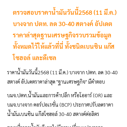
ตรวจสอบราคาน้ำมันวันนี้2568 (11 มี.ค.)
บางจาก ปตท. ลด 30-40 สตางค์ อัปเดต
ราคาล่าสุดฐานเศรษฐกิจรวบรวมข้อมูล
ทั้งหมดไว้ให้แล้วที่นี่ ทั้งชนิดเบนซิน แก๊ส
โซฮอล์ และดีเซล
ราคาน้ำมันวันนี้2568 (11 มี.ค.) บางจาก ปตท. ลด 30-40
สตางค์ อัปเดตราคาล่าสุด "ฐานเศรษฐกิจ" มีคำตอบ
บมจ.ปตท.น้ำมันและการค้าปลีก หรือโออาร์ (OR) และ
บมจ.บางจาก คอร์ปอเรชั่น (BCP) ประกาศปรับลดราคา
น้ำมันเบนซิน แก๊สโซฮอล์ 30-40 สตางค์ต่อลิตร