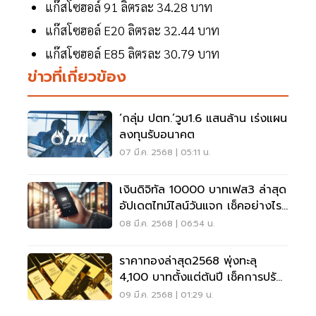
แก๊สโซฮอล์ 91 ลิตรละ 34.28 บาท
แก๊สโซฮอล์ E20 ลิตรละ 32.44 บาท
แก๊สโซฮอล์ E85 ลิตรละ 30.79 บาท
ข่าวที่เกี่ยวข้อง
‘กลุ่ม ปตท.’วูบ1.6 แสนล้าน เร่งแผน
ลงทุนรับอนาคต
07 มี.ค. 2568 | 05:11 น.
เงินดิจิทัล 10000 บาทเฟส3 ล่าสุด
อัปเดตไทม์ไลน์วันแจก เช็คอย่างไร
ได้-ไม่ได้
08 มี.ค. 2568 | 06:54 น.
ราคาทองล่าสุด2568 พุ่งทะลุ
4,100 บาทตั้งแต่ต้นปี เช็คการปรับ
ขึ้น-ลงที่นี่
09 มี.ค. 2568 | 01:29 น.