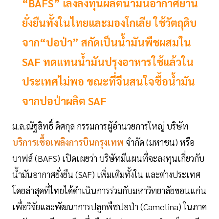
“BAFS” เล็งลงทุนผลิตนํ้ามันอากาศยาน
ยั่งยืนทั้งในไทยและมองโกเลีย ใช้วัตถุดิบ
จาก“ปอป่า” สกัดเป็นนํ้ามันพืชผสมใน
SAF ทดแทนนํ้ามันปรุงอาหารใช้แล้วใน
ประเทศไม่พอ ขณะที่จีนสนใจซื้อนํ้ามัน
จากปอป่าผลิต SAF
ม.ล.ณัฐสิทธิ์ ดิศกุล กรรมการผู้อำนวยการใหญ่ บริษัท
บริการเชื้อเพลิงการบินกรุงเทพ
จำกัด (มหาชน) หรือ
บาฟส์ (BAFS) เปิดเผยว่า บริษัทมีแผนที่จะลงทุนเกี่ยวกับ
นํ้ามันอากาศยั่งยืน (SAF) เพิ่มเติมทั้งใน และต่างประเทศ
โดยล่าสุดที่ไทยได้ดำเนินการร่วมกับมหาวิทยาลัยขอนแก่น
เพื่อวิจัยและพัฒนาการปลูกพืชปอป่า (Camelina) ในภาค