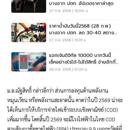
บางจาก ปตท. อัปเดตราคาล่าสุด
27 ก.พ. 2568 | 10:00 น.
ราคาน้ำมันวันนี้2568 (28 ก.พ.)
บางจาก ปตท. ลด 30-40 สตางค์
อัปเดตราคาล่าสุด
27 ก.พ. 2568 | 19:19 น.
แจกเงินดิจิทัล 10000 บาทวันนี้
เช็คอย่างไรได้-ไม่ได้สิทธิ์ จ่ายอีกกี่
รอบ
28 ก.พ. 2568 | 01:29 น.
ม.ล.ณัฐสิทธิ์ กล่าวอีกว่า ส่วนการลงทุนด้านพลังงาน
หมุนเวียน หรือพลังงานสะอาดนั้น คาดว่าในปี 2569 น่าจะ
ได้เห็นการให้บริการจ่ายไฟเข้าระบบเชิงพาณิชย์ (COD)
เพิ่มมากขึ้น โดยสิ้นปี 2569 จะมีโรงไฟฟ้าในไทย COD
ตามสัญญาซื้อขายไฟฟ้า (PPA) ประมาณ 9.9 เมกกะวัตต์ที่