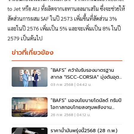
to Jet หรือ AtJ ที่ผลิตจากเอทานอลมาเสริม ซึ่งจะช่วยให้
สัดส่วนการผสม SAF ในปี 2573 เพิ่มขึ้นที่สัดส่วน 3%
และในปี 2576 เพิ่มเป็น 5% และจะเพิ่มเป็น 8% ในปี
2579 เป็นต้นไป
ข่าวที่เกี่ยวข้อง
“BAFS” คว้าใบรับรองมาตรฐาน
สากล "ISCC-CORSIA" มุ่งดันอุตฯ
การบินยั่งยืน
03 ก.พ. 2568 | 04:42 น.
“BAFS” มองนโยบายโดนัลด์ ทรัมป์
โอกาสกอบโกยลงทุนพลังงาน
สะอาดไทย
26 ก.พ. 2568 | 04:12 น.
ราคาน้ำมันพรุ่งนี้2568 (28 ก.พ.)