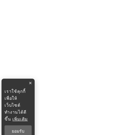
×
เราใช้คุกกี้
เพื่อให้
เว็บไซต์
ทำงานได้ดี
ขึ้น
เพิ่มเติม
ยอมรับ