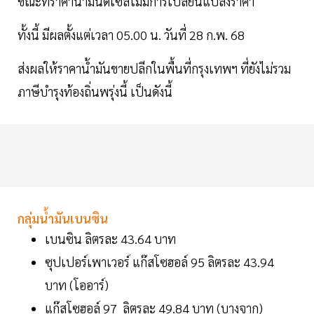
ขณะที่ราคาน้ำมันดีเซลไม่มีการเปลี่ยนแปลงราคา
ทั้งนี้ มีผลตั้งแต่เวลา 05.00 น. วันที่ 28 ก.พ. 68
ส่งผลให้ราคาน้ำมันขายปลีกในพื้นที่กรุงเทพฯ ที่ยังไม่รวม
ภาษีบำรุงท้องถิ่นพรุ่งนี้ เป็นดังนี้
กลุ่มน้ำมันเบนซิน
เบนซิน ลิตรละ 43.64 บาท
ซุปเปอร์เพาเวอร์ แก๊สโซฮอล์ 95 ลิตรละ 43.94
บาท (โออาร์)
แก๊สโซฮอล์ 97 ลิตรละ 49.84 บาท (บางจาก)