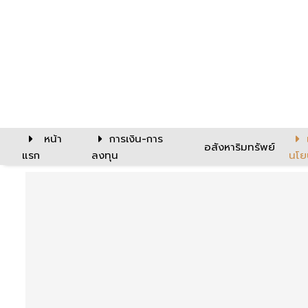
หน้า
การเงิน-การ
อสังหาริมทรัพย์
แรก
ลงทุน
นโย