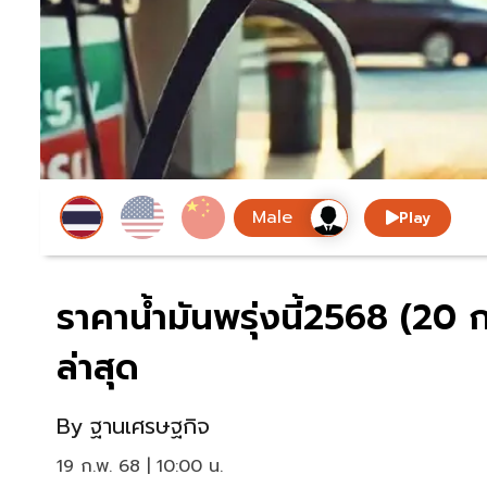
Play
ราคาน้ำมันพรุ่งนี้2568 (20
ล่าสุด
By
ฐานเศรษฐกิจ
19 ก.พ. 68 | 10:00 น.