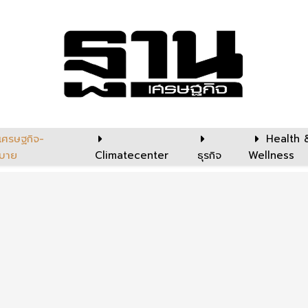
เศรษฐกิจ-
Health 
บาย
Climatecenter
ธุรกิจ
Wellness