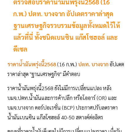
ตรวจสอบราคาน้ำมันพรุ่งนี้2568 (16
ก.พ.) ปตท. บางจาก อัปเดตราคาล่าสุด
ฐานเศรษฐกิจรวบรวมข้อมูลทั้งหมดไว้ให้
แล้วที่นี่ ทั้งชนิดเบนซิน แก๊สโซฮอล์ และ
ดีเซล
ราคาน้ำมันพรุ่งนี้2568
(16 ก.พ.)
ปตท. บางจาก
อัปเดต
ราคาล่าสุด "ฐานเศรษฐกิจ" มีคำตอบ
ราคาน้ำมันพรุ่งนี้2568 ยังไม่มีการเปลี่ยนแปลง หลัง
บมจ.ปตท.น้ำมันและการค้าปลีก หรือโออาร์ (OR) และ
บมจ.บางจาก คอร์ปอเรชั่น (BCP) ประกาศปรับลดราคา
น้ำมันเบนซิน แก๊สโซฮอล์ 40-50 สตางค์ต่อลิตร
ขณะที่ราคาน้ำมันดีเซลไม่มีการเปลี่ยนแปลงราคา เมื่อวัน