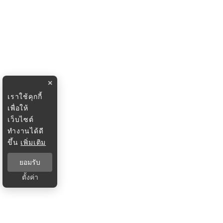
×
เราใช้คุกกี้
เพื่อให้
เว็บไซต์
ทำงานได้ดี
ขึ้น
เพิ่มเติม
ยอมรับ
ตั้งค่า