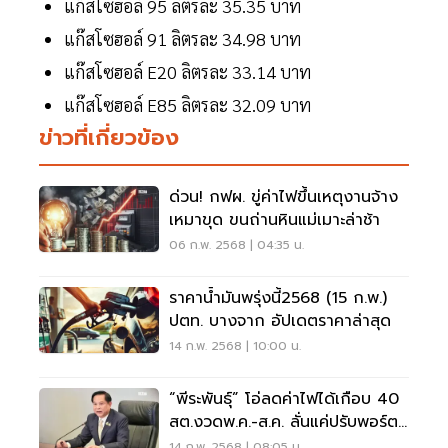
แก๊สโซฮอล์ 95 ลิตรละ 35.35 บาท
แก๊สโซฮอล์ 91 ลิตรละ 34.98 บาท
แก๊สโซฮอล์ E20 ลิตรละ 33.14 บาท
แก๊สโซฮอล์ E85 ลิตรละ 32.09 บาท
ข่าวที่เกี่ยวข้อง
ด่วน! กฟผ. ขู่ค่าไฟขึ้นเหตุงานจ้าง
เหมาขุด ขนถ่านหินแม่เมาะล่าช้า
06 ก.พ. 2568 | 04:35 น.
ราคาน้ำมันพรุ่งนี้2568 (15 ก.พ.)
ปตท. บางจาก อัปเดตราคาล่าสุด
14 ก.พ. 2568 | 10:00 น.
“พีระพันธุ์” โอ่ลดค่าไฟได้เกือบ 40
สต.งวดพ.ค.-ส.ค. ลั่นแค่ปรับพอร์ต
Pool Gas
14 ก.พ. 2568 | 08:05 น.