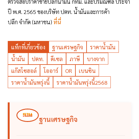
ตรวจสอบราคาขายปลีกน้ำมัน กทม. และปริมณฑล ประจำ
ปี พ.ศ. 2565 ของบริษัท ปตท. น้ำมันและการค้า
ปลีก จำกัด (มหาชน)
ที่นี่
แท็กที่เกี่ยวข้อง
ฐานเศรษฐกิจ
ราคาน้ำมัน
น้ำมัน
ปตท.
ดีเซล
ภาษี
บางจาก
แก๊สโซฮอล์
โออาร์
OR
เบนซิน
ราคาน้ำมันพรุ่งนี้
ราคาน้ำมันพรุ่งนี้2568
ฐานเศรษฐกิจ