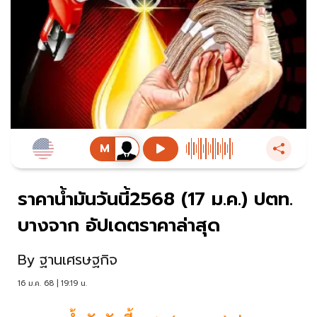
ราคาน้ำมันวันนี้2568 (17 ม.ค.) ปตท.
บางจาก อัปเดตราคาล่าสุด
By
ฐานเศรษฐกิจ
16 ม.ค. 68 | 19:19 น.