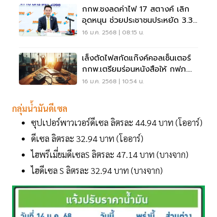
กกพ.ชงลดค่าไฟ 17 สตางค์ เลิก
อุดหนุน ช่วยประชาชนประหยัด 3.3
หมื่นล้าน
16 ม.ค. 2568 | 08:15 น.
เล็งตัดไฟสกัดแก๊งค์คอลเซ็นเตอร์
กกพ.เตรียมร่อนหนังสือให้ กฟภ.
จัดการ
16 ม.ค. 2568 | 10:54 น.
กลุ่มน้ำมันดีเซล
ซุปเปอร์พาวเวอร์ดีเซล ลิตรละ 44.94 บาท (โออาร์)
ดีเซล ลิตรละ 32.94 บาท (โออาร์)
ไฮพรีเมี่ยมดีเซลS ลิตรละ 47.14 บาท (บางจาก)
ไฮดีเซล S ลิตรละ 32.94 บาท (บางจาก)