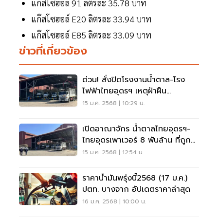
แก๊สโซฮอล์ 91 ลิตรละ 35.78 บาท
แก๊สโซฮอล์ E20 ลิตรละ 33.94 บาท
แก๊สโซฮอล์ E85 ลิตรละ 33.09 บาท
ข่าวที่เกี่ยวข้อง
ด่วน! สั่งปิดโรงงานน้ำตาล-โรง
ไฟฟ้าไทยอุดรฯ เหตุฝ่าฝืน
กฎหมาย-เสี่ยงระเบิด
15 ม.ค. 2568 | 10:29 น.
เปิดอาณาจักร น้ำตาลไทยอุดรฯ-
ไทยอุดรเพาเวอร์ 8 พันล้าน ที่ถูก
สั่งปิดของใคร?
15 ม.ค. 2568 | 12:54 น.
ราคาน้ำมันพรุ่งนี้2568 (17 ม.ค.)
ปตท. บางจาก อัปเดตราคาล่าสุด
16 ม.ค. 2568 | 10:00 น.