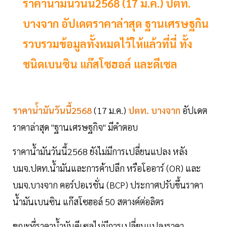
ราคาน้ำมันวันนี้2568 (17 ม.ค.) ปตท.
บางจาก อัปเดตราคาล่าสุด ฐานเศรษฐกิน
รวบรวมข้อมูลทั้งหมดไว้ให้แล้วที่นี่ ทั้ง
ชนิดเบนซิน แก๊สโซฮอล์ และดีเซล
ราคาน้ำมันวันนี้2568
(17 ม.ค.)
ปตท. บางจาก
อัปเดต
ราคาล่าสุด "ฐานเศรษฐกิจ" มีคำตอบ
ราคาน้ำมันวันนี้2568 ยังไม่มีการเปลี่ยนแปลง หลัง
บมจ.ปตท.น้ำมันและการค้าปลีก หรือโออาร์ (OR) และ
บมจ.บางจาก คอร์ปอเรชั่น (BCP) ประกาศปรับขึ้นราคา
น้ำมันเบนซิน แก๊สโซฮอล์ 50 สตางค์ต่อลิตร
ขณะที่ราคาน้ำมันดีเซลไม่มีการเปลี่ยนแปลงราคา