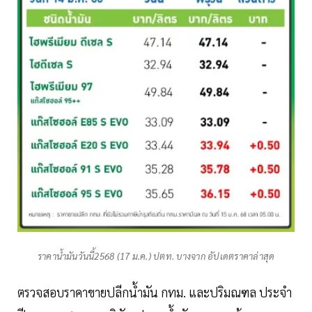
ราคาน้ำมันวันนี้2568 (17 ม.ค.) ปตท. บางจาก อัปเดตราคาล่าสุด
ตรวจสอบราคาขายปลีกน้ำมัน กทม. และปริมณฑล ประจำ