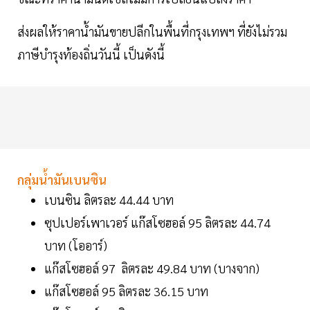
ส่งผลให้ราคาน้ำมันขายปลีกในพื้นที่กรุงเทพฯ ที่ยังไม่รวม
ภาษีบำรุงท้องถิ่นวันนี้ เป็นดังนี้
กลุ่มน้ำมันเบนซิน
เบนซิน ลิตรละ 44.44 บาท
ซุปเปอร์เพาเวอร์ แก๊สโซฮอล์ 95 ลิตรละ 44.74
บาท (โออาร์)
แก๊สโซฮอล์ 97 ลิตรละ 49.84 บาท (บางจาก)
แก๊สโซฮอล์ 95 ลิตรละ 36.15 บาท