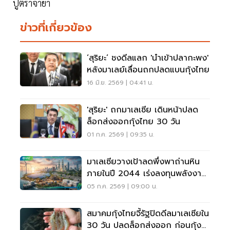
ปูตราจายา
ข่าวที่เกี่ยวข้อง
‘สุริยะ’ ชงดีลแลก 'นำเข้าปลากะพง'
หลังมาเลย์เลื่อนถกปลดแบนกุ้งไทย
16 มิ.ย. 2569 | 04:41 น.
'สุริยะ' ถกมาเลเซีย เดินหน้าปลด
ล็อกส่งออกกุ้งไทย 30 วัน
01 ก.ค. 2569 | 09:35 น.
มาเลเซียวางเป้าลดพึ่งพาถ่านหิน
ภายในปี 2044 เร่งลงทุนพลังงาน
สะอาด
05 ก.ค. 2569 | 09:00 น.
สมาคมกุ้งไทยจี้รัฐปิดดีลมาเลเซียใน
30 วัน ปลดล็อกส่งออก ก่อนกุ้ง