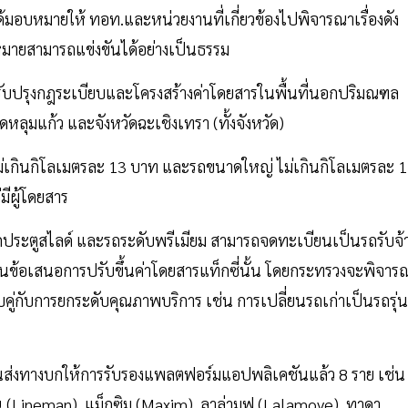
ยได้มอบหมายให้ ทอท.และหน่วยงานที่เกี่ยวข้องไปพิจารณาเรื่องดัง
ฎหมายสามารถแข่งขันได้อย่างเป็นธรรม
รับปรุงกฎระเบียบและโครงสร้างค่าโดยสารในพื้นที่นอกปริมณฑล
ุมแก้ว และจังหวัดฉะเชิงเทรา (ทั้งจังหวัด)
่เกินกิโลเมตรละ 13 บาท และรถขนาดใหญ่ ไม่เกินกิโลเมตรละ 
่มีผู้โดยสาร
 รถประตูสไลด์ และรถระดับพรีเมียม สามารถจดทะเบียนเป็นรถรับจ้
วนข้อเสนอการปรับขึ้นค่าโดยสารแท็กซี่นั้น โดยกระทรวงจะพิจาร
่กับการยกระดับคุณภาพบริการ เช่น การเปลี่ยนรถเก่าเป็นรถรุ่น
นส่งทางบกให้การรับรองแพลตฟอร์มแอปพลิเคชันแล้ว 8 ราย เช่น
มน (Lineman), แม็กซิม (Maxim), ลาล่ามูฟ (Lalamove), ทาดา