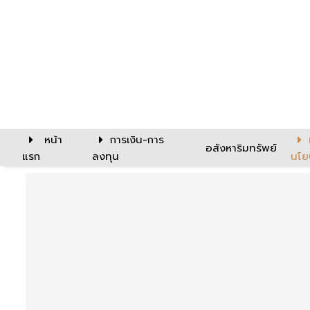
หน้า
การเงิน-การ
อสังหาริมทรัพย์
แรก
ลงทุน
นโย