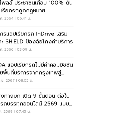
ระชาชนเกือบ 100% ดัน
เรียกรถถูกกฎหมาย
ค. 2564 | 06:41 น.
การแอปเรียกรถ InDrive เสริม
าะ SHIELD ป้องฉ้อโกงค่าบริการ
ค. 2566 | 03:09 น.
A แอปเรียกรถไม่มีค่าคอมมิชชั่น
ยพื้นที่บริการจากกรุงเทพสู่
ิมณฑล
.ย. 2567 | 08:05 น.
่งทางบก เปิด 9 ขั้นตอน ต่อใบ
ขี่รถบรรทุกออนไลน์ 2569 แบบ
ย
ค. 2569 | 07:45 น.