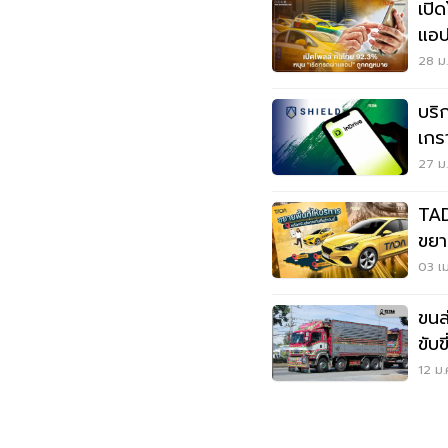
เปิดโพลล์ ป
แอป
28 ม.
บริ
เกร
27 ม.
TAD
ขยา
ปร
03 เม
ขนส
ขับ
ง่า
12 ม.