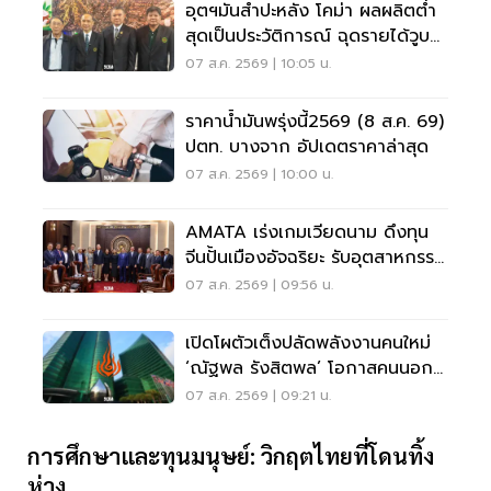
อุตฯมันสำปะหลัง โคม่า ผลผลิตต่ำ
สุดเป็นประวัติการณ์ ฉุดรายได้วูบ
กว่า 8.5 หมื่นล้าน
07 ส.ค. 2569 | 10:05 น.
ราคาน้ำมันพรุ่งนี้2569 (8 ส.ค. 69)
ปตท. บางจาก อัปเดตราคาล่าสุด
07 ส.ค. 2569 | 10:00 น.
AMATA เร่งเกมเวียดนาม ดึงทุน
จีนปั้นเมืองอัจฉริยะ รับอุตสาหกรรม
ไฮเทค
07 ส.ค. 2569 | 09:56 น.
เปิดโผตัวเต็งปลัดพลังงานคนใหม่
‘ณัฐพล รังสิตพล’ โอกาสคนนอก
มาแรง 95%
07 ส.ค. 2569 | 09:21 น.
การศึกษาและทุนมนุษย์: วิกฤตไทยที่โดนทิ้ง
ห่าง