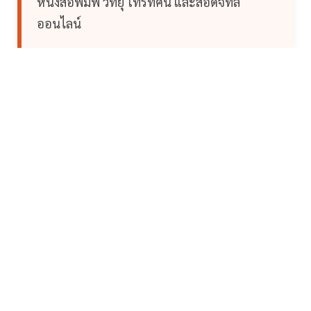
หนังสือพิมพ์ วิทยุ โทรทัศน์ และสื่อดิจิทัล
ออนไลน์