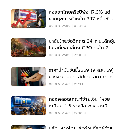
ส่งออกไทยครึ่งปีพุ่ง 17.6% แต่
ขาดดุลการค้าหนัก 3.17 หมื่นล้าน
ดอลลาร์
09 ส.ค. 2569 | 02:31 น.
ปาล์มไทยจ่อวิกฤต 24 ก.ย.เลิกอุ้ม
ไบโอดีเซล เสี่ยง CPO ทะลัก 2
ล้านตัน
08 ส.ค. 2569 | 21:30 น.
ราคาน้ำมันวันนี้2569 (9 ส.ค. 69)
บางจาก ปตท. อัปเดตราคาล่าสุด
08 ส.ค. 2569 | 19:11 น.
กอช.คลอดเกณฑ์จ่ายเงิน “หวย
เกษียณ” 3 รางวัล พ่วงรางวัล
พิเศษ
08 ส.ค. 2569 | 12:30 น.
ปลัดมหาดไทย สั่งด่วนที่สุดผู้ว่าฯ