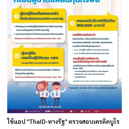
ใช้แอป "ThaID-ทางรัฐ" ตรวจสอบเครดิตบูโร