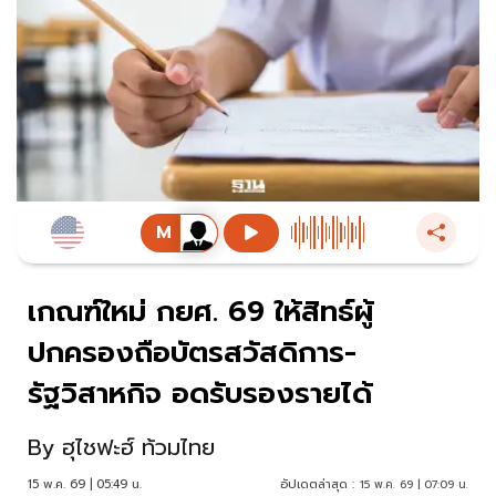
เกณฑ์ใหม่ กยศ. 69 ให้สิทธ์ผู้
ปกครองถือบัตรสวัสดิการ-
รัฐวิสาหกิจ อดรับรองรายได้
By
ฮุไชฟะฮ์ ท้วมไทย
15 พ.ค. 69 | 05:49 น.
อัปเดตล่าสุด :
15 พ.ค. 69 | 07:09 น.