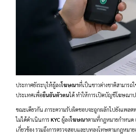
ประกาศยังระบุให้ผู้ลง
โฆษณา
ที่เป็นชาวต่างชาติสามารถใ
ประเทศเพื่อ
ยืนยันตัวตน
ได้ ทำให้การเปิดบัญชีโฆษณา
ขณะเดียวกัน ภาระความรับผิดชอบจะถูกผลักไปยังแพลตฟ
ไม่ได้ดำเนินการ
KYC
ผู้ลง
โฆษณา
ตามที่กฎหมายกำหนด 
เกี่ยวข้อง รวมถึงการตรวจสอบและบทลงโทษตามกฎหมา