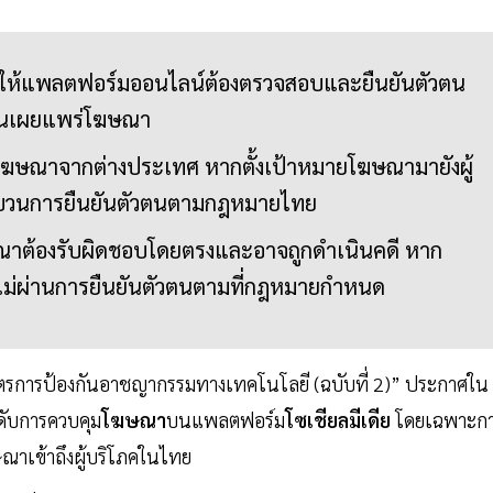
หนดให้แพลตฟอร์มออนไลน์ต้องตรวจสอบและยืนยันตัวตน
่อนเผยแพร่โฆษณา
งโฆษณาจากต่างประเทศ หากตั้งเป้าหมายโฆษณามายังผู้
ระบวนการยืนยันตัวตนตามกฎหมายไทย
ณาต้องรับผิดชอบโดยตรงและอาจถูกดำเนินคดี หาก
ไม่ผ่านการยืนยันตัวตนตามที่กฎหมายกำหนด
ตรการป้องกันอาชญากรรมทางเทคโนโลยี (ฉบับที่ 2)” ประกาศใน
ดับการควบคุม
โฆษณา
บนแพลตฟอร์ม
โซเชียลมีเดีย
โดยเฉพาะก
าเข้าถึงผู้บริโภคในไทย