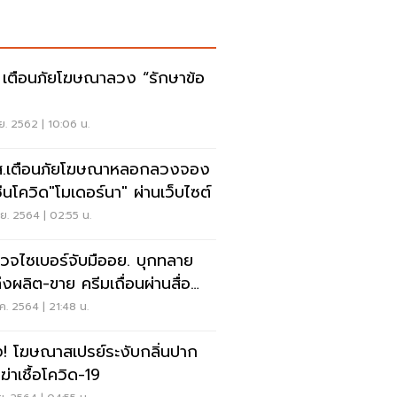
 เตือนภัยโฆษณาลวง “รักษาข้อ
อ”
ย. 2562 | 10:06 น.
.เตือนภัยโฆษณาหลอกลวงจอง
ซีนโควิด"โมเดอร์นา" ผ่านเว็บไซต์
.ย. 2564 | 02:55 น.
วจไซเบอร์จับมืออย. บุกทลาย
่งผลิต-ขาย ครีมเถื่อนผ่านสื่อ
ไลน์
ค. 2564 | 21:48 น.
! โฆษณาสเปรย์ระงับกลิ่นปาก
ฆ่าเชื้อโควิด-19