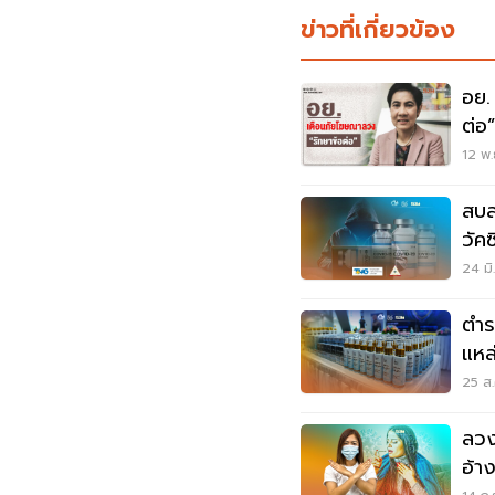
ข่าวที่เกี่ยวข้อง
อย.
ต่
12 พ.
สบส
วัค
24 มิ
ตำร
แหล
ออน
25 ส.
ลวง
อ้าง