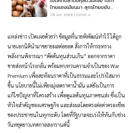
เปิดศึกตลาดปศุสัตว์เอเชีย ไข่ไก่
ไทยแซงเมียนมา สุกรไทยขยับ
72.87 บาท
08 ส.ค. 2569 | 03:00 น.
แหล่งข่าว เปิดเผยด้วยว่า ข้อมูลที่นายพิพัฒน์ทำไว้ ได้ถูก
นายเอกนิตินำมาขยายผลต่อยอด​ สั่งการให้กระทรวง
พลังงานพิจารณา “ตัดต้นทุนส่วนเกิน” ออกจากราคา
ขายส่งหน้าโรงกลั่น พร้อมทบทวนความจำเป็นของ War
Premium เพื่อสะท้อนราคาที่เป็นธรรมและโปร่งใสมาก
ขึ้น นโยบายนี้ไม่เพียงมุ่งลดราคาน้ำมัน แต่ยังเป็นการ
แก้ไขปัญหาที่โครงสร้าง เพื่อดูแลต้นทุนภาคขนส่ง ซึ่งเป็น
หัวใจสำคัญของเศรษฐกิจ และส่งผลโดยตรงต่อค่าครองชีพ
ของประชาชนในทุกระดับ โดยที่รัฐบาลจะเร่งให้ทันกับช่วง
วันหยุดยาวเทศกาลสงกรานต์นี้