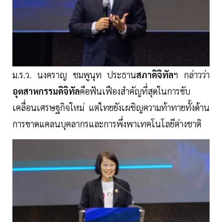
ม.ร.ว. นงคราญ ชมพูนุท ประธาน
สภาดิจิทัล
ฯ กล่าวว่า
อุตสาหกรรมดิจิทัล
คือฟันเฟืองสำคัญที่สุดในการขับ
เคลื่อนเศรษฐกิจใหม่ แต่ไทยยังเผชิญความท้าทายทั้งด้าน
การขาดแคลนบุคลากรและการพึ่งพาเทคโนโลยีต่างชาติ