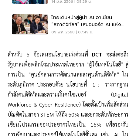
2023
14 มิ.ย. 2566 | 08:29 น.
ไทยเดินหน้าสู่ผู้นำ AI อาเซียน
“สภาดิจิทัลฯ” เสนอบอร์ด AI แห่ง
ชาติ
09 พ.ค. 2568 | 07:49 น.
สำหรับ 5 ข้อเสนอนโยบายเร่งด่วนที่
DCT
จะส่งต่อถึง
รัฐบาลเพื่อพลิกโฉมประเทศไทยจาก “ผู้ใช้เทคโนโลยี” สู่
การเป็น “ศูนย์กลางการพัฒนาและลงทุนด้านดิจิทัล” ใน
ระดับภูมิภาค ประกอบด้วย นโยบายที่ 1 : วางรากฐาน
กำลังคนดิจิทัลและความมั่นคงไซเบอร์ (Digital
Workforce & Cyber Resilience) โดยตั้งเป้าเพิ่มสัดส่วน
บัณฑิตในสาขา STEM ให้ถึง 50% และยกระดับทักษะการ
เขียนโปรแกรมของประชากรไทยเป็น 16% เพื่อรองรับ
การพัฒนาและประยุกต์ใช้เทคโนโลยีขั้นสูง เช่น AI ใน