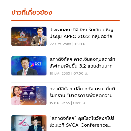
ข่าวที่เกี่ยวข้อง
ประธานสภาดิจิทัลฯ รับเทียบเชิญ
ประชุม APEC 2022 กลุ่มดิจิทัล
22 ก.พ. 2565 | 11:21 น.
สภาดิจิทัลฯ คาดเงินลงทุนสตาร์ท
อัพไทยเพิ่มขึ้น 3.2 แสนล้านบาท
16 มี.ค. 2565 | 07:50 น.
สภาดิจิทัลฯ ปลื้ม หลัง ครม. มีมติ
รับทราบ “มาตรการเพื่อลดความ
เหลื่อมล้ำด้านการศึกษา”
15 ก.ย. 2565 | 06:11 น.
“สภาดิจิทัลฯ” ลุยโรดโชว์สิงคโปร์
ร่วมเวที SVCA Conference