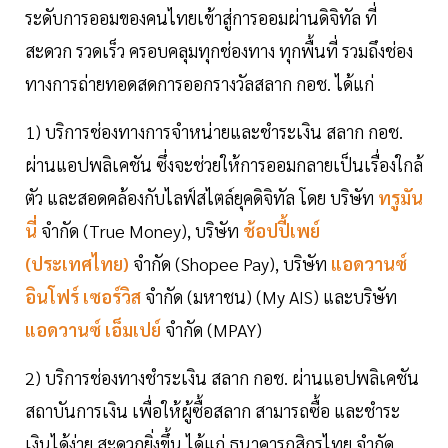
ระดับการออมของคนไทยเข้าสู่การออมผ่านดิจิทัล ที่
สะดวก รวดเร็ว ครอบคลุมทุกช่องทาง ทุกพื้นที่ รวมถึงช่อง
ทางการถ่ายทอดสดการออกรางวัลสลาก กอช. ได้แก่
1) บริการช่องทางการจำหน่ายและชำระเงิน สลาก กอช.
ผ่านแอปพลิเคชัน ซึ่งจะช่วยให้การออมกลายเป็นเรื่องใกล้
ตัว และสอดคล้องกับไลฟ์สไตล์ยุคดิจิทัล โดย บริษัท
ทรูมัน
นี่
จำกัด (True Money), บริษัท
ช้อปปี้เพย์
(ประเทศไทย)
จำกัด (Shopee Pay), บริษัท
แอดวานซ์
อินโฟร์ เซอร์วิส
จำกัด (มหาชน) (My AIS) และบริษัท
แอดวานซ์ เอ็มเปย์
จำกัด (MPAY)
2) บริการช่องทางชำระเงิน สลาก กอช. ผ่านแอปพลิเคชัน
สถาบันการเงิน เพื่อให้ผู้ซื้อสลาก สามารถซื้อ และชำระ
เงินได้ง่าย สะดวกยิ่งขึ้น ได้แก่ ธนาคารกสิกรไทย จำกัด