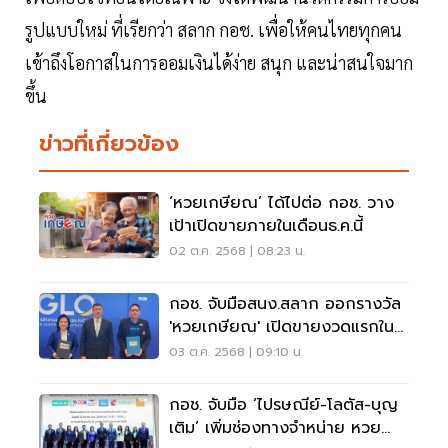
รูปแบบใหม่ ที่เรียกว่า สลาก กอช. เพื่อให้คนไทยทุกคน
เข้าถึงโอกาสในการออมเงินได้ง่าย สนุก และน่าสนใจมาก
ขึ้น
ข่าวที่เกี่ยวข้อง
‘หวยเกษียณ’ ได้ไปต่อ กอช. วาง
เป้าเปิดขายภายในเดือนธ.ค.นี้
02 ต.ค. 2568 | 08:23 น.
กอช. จับมือสนง.สลาก ออกรางวัล
'หวยเกษียณ' เปิดขายงวดแรกใน
ธ.ค.นี้
03 ต.ค. 2568 | 09:10 น.
กอช. จับมือ ‘ไปรษณีย์-โลตัส-บุญ
เติม’ เพิ่มช่องทางจำหน่าย หวย