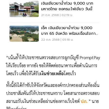
เงินเยียวยาน้ำท่วม 9,000 บาท
มหาดไทย ชงครม.ไฟเขียว วันนี้
21 ต.ค. 2568 | 02:19 น.
เช็ค เงินเยียวยาน้ำท่วม 9,000
บาท 65 จังหวัด พร้อมเงื่อนไขการ
จ่ายเงิน
22 ต.ค. 2568 | 05:18 น.
“เน้นย้ำให้ประชาชนตรวจสอบการผูกบัญชี PromptPay
ให้เรียบร้อย หากยัง ขอให้ติดต่อธนาคารเพื่อดำเนินการ
โดยเร็ว เพื่อให้ได้รับ
เงินช่วยเหลือ
โดยเร็ว
ทั้งนี้ยังได้กำชับให้จังหวัดและองค์กรปกครองส่วนท้องถิ่น
ประชาสัมพันธ์ให้ประชาชนทราบ โดยสามารถตรวจสอบ
สถานะรับเงินช่วยเหลือผ่านช่องทางเว็บไซต์
ปภ.
” นาย