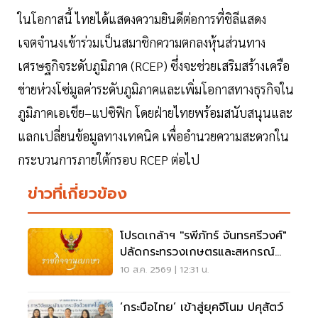
ในโอกาสนี้ ไทยได้แสดงความยินดีต่อการที่ชิลีแสดง
เจตจำนงเข้าร่วมเป็นสมาชิกความตกลงหุ้นส่วนทาง
เศรษฐกิจระดับภูมิภาค (RCEP) ซึ่งจะช่วยเสริมสร้างเครือ
ข่ายห่วงโซ่มูลค่าระดับภูมิภาคและเพิ่มโอกาสทางธุรกิจใน
ภูมิภาคเอเชีย–แปซิฟิก โดยฝ่ายไทยพร้อมสนับสนุนและ
แลกเปลี่ยนข้อมูลทางเทคนิค เพื่ออำนวยความสะดวกใน
กระบวนการภายใต้กรอบ RCEP ต่อไป
ข่าวที่เกี่ยวข้อง
โปรดเกล้าฯ ''รพีภัทร์ จันทรศรีวงศ์"
ปลัดกระทรวงเกษตรและสหกรณ์
มีผล 1 ต.ค. 69
10 ส.ค. 2569 | 12:31 น.
‘กระบือไทย’ เข้าสู่ยุคจีโนม ปศุสัตว์