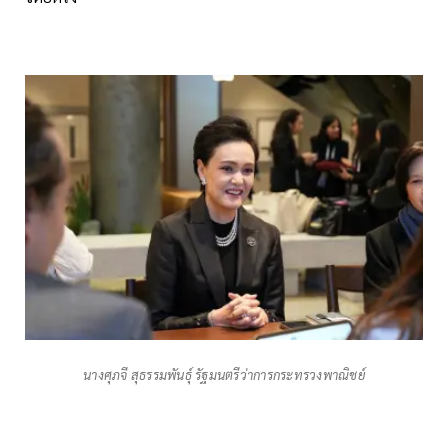
นางศุภจี สุธรรมพันธุ์ รัฐมนตรีว่าการกระทรวงพาณิชย์