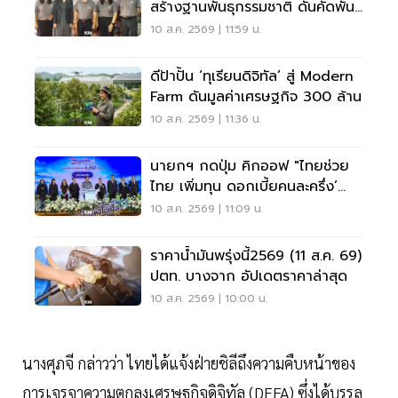
สร้างฐานพันธุกรรมชาติ ดันคัดพันธุ์
แม่นยำ
10 ส.ค. 2569 | 11:59 น.
ดีป้าปั้น ‘ทุเรียนดิจิทัล’ สู่ Modern
Farm ดันมูลค่าเศรษฐกิจ 300 ล้าน
10 ส.ค. 2569 | 11:36 น.
นายกฯ กดปุ่ม คิกออฟ "ไทยช่วย
ไทย เพิ่มทุน ดอกเบี้ยคนละครึ่ง’
วงเงิน 4.4 พันล้าน
10 ส.ค. 2569 | 11:09 น.
ราคาน้ำมันพรุ่งนี้2569 (11 ส.ค. 69)
ปตท. บางจาก อัปเดตราคาล่าสุด
10 ส.ค. 2569 | 10:00 น.
นางศุภจี กล่าวว่า ไทยได้แจ้งฝ่ายชิลีถึงความคืบหน้าของ
การเจรจาความตกลงเศรษฐกิจดิจิทัล (DEFA) ซึ่งได้บรรลุ