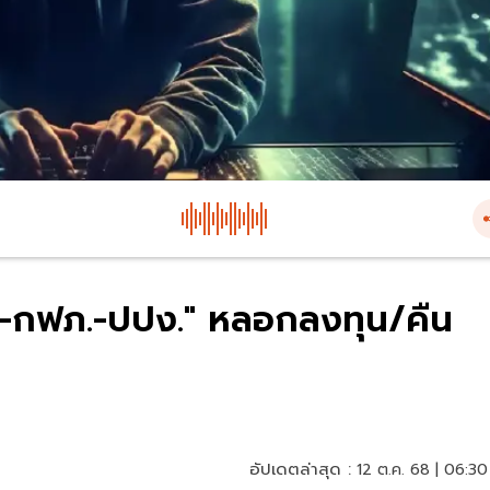
เฮง-กฟภ.-ปปง." หลอกลงทุน/คืน
อัปเดตล่าสุด :
12 ต.ค. 68 | 06:30