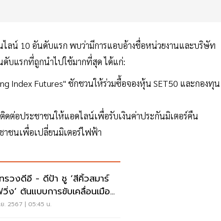
ไลน์ 10 อันดับแรก พบว่ามีการแอบอ้างชื่อหน่วยงานและบริษัท
บแรกที่ถูกนำไปใช้มากที่สุด ได้แก่:
eng Index Futures" ชักชวนให้ร่วมซื้อจองหุ้น SET50 และกองทุน
ติดต่อประชาชนให้แอดไลน์เพื่อรับเงินค่าประกันมิเตอร์คืน
ชาชนเพื่อเปลี่ยนมิเตอร์ไฟฟ้า
รวงดีอี - ดีป้า ชู ‘สีคิ้วสมาร์
ฟวิ่ง’ ต้นแบบการขับเคลื่อนเมือง
ฉริยะอย่างเป็นรูปธรรม
ย. 2567 | 05:45 น.