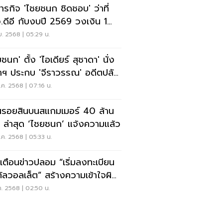
ภารกิจ 'ไชยชนก ชิดชอบ' ว่าที่
.ดีอี กับงบปี 2569 วงเงิน 1
นล้าน
ย. 2568 | 05:29 น.
ชนก' ตั้ง 'ไอเดียร์ สุชาดา' นั่ง
าฯ ประกบ 'จีราวรรณ' อดีตปลัด
ที
ค. 2568 | 07:16 น.
นรอยสินบนสแกมเมอร์ 40 ล้าน
 ล่าสุด ‘ไชยชนก’ แจ้งความแล้ว
ค. 2568 | 05:33 น.
ี เตือนข่าวปลอม “เริ่มลงทะเบียน
ิทัลวอลเล็ต” สร้างความเข้าใจผิด
่ยงสูญเสียข้อมูลส่วนบุคคล
ค. 2568 | 02:50 น.