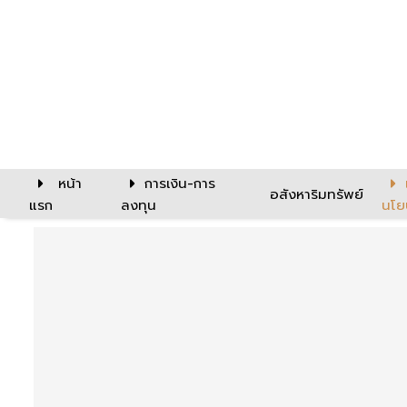
หน้า
การเงิน-การ
อสังหาริมทรัพย์
แรก
ลงทุน
นโย