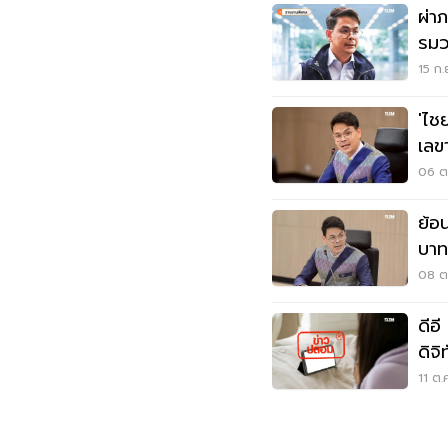
ผ่า
รมว
หมื่
15 ก.
'ไชย
เลข
ไอซี
06 ต.
ย้อ
บาท
08 ต.
ดีอ
ดิจ
เสี
11 ต.