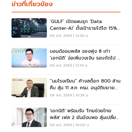
ข่าวที่เกี่ยวข้อง
‘GULF’ เปิดแผนรุก ‘Data
Center-AI’ ตั้งเป้ารายได้โต 15%
เดินหน้าลงทุนยุโรป
06 ส.ค. 2569 | 12:36 น.
บอนด์ออมพลัส จองพุ่ง 8 เท่า
‘เอกนิติ’ จ่อเพิ่มวงเงิน รอบถัดไป 4
ก.ย.นี้
06 ส.ค. 2569 | 12:14 น.
“นมโรงเรียน” ค้างสต็อก 800 ล้าน
คืบ ลุ้น 11 ส.ค. ครม. อนุมัติขยาย
ถึง ม.3
06 ส.ค. 2569 | 10:38 น.
'เอกนิติ' พร้อมรับ 'ไทยช่วยไทย
พลัส' เฟส 2 ยันมีงบพอ ลุ้นเปลี่ยน
สูตรคืน 'คนละครึ่ง'
06 ส.ค. 2569 | 10:00 น.